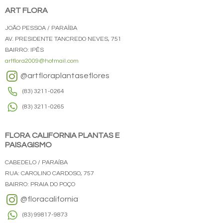
ART FLORA
JOÃO PESSOA / PARAÍBA
AV. PRESIDENTE TANCREDO NEVES, 751
BAIRRO: IPÊS
artflora2009@hotmail.com
@artfloraplantaseflores
(83) 3211-0264
(83) 3211-0265
FLORA CALIFORNIA PLANTAS E
PAISAGISMO
CABEDELO / PARAÍBA
RUA: CAROLINO CARDOSO, 757
BAIRRO: PRAIA DO POÇO
@floracalifornia
(83) 99817-9873