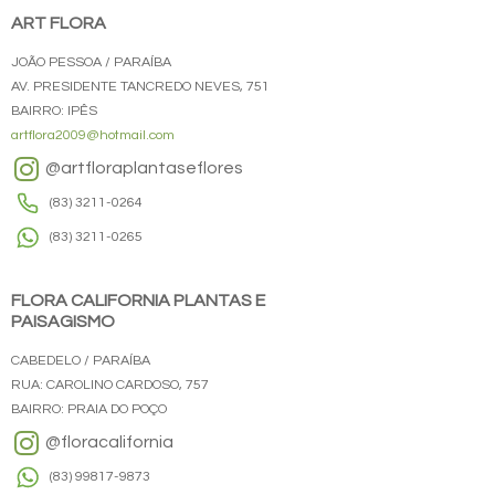
ART FLORA
JOÃO PESSOA / PARAÍBA
AV. PRESIDENTE TANCREDO NEVES, 751
BAIRRO: IPÊS
artflora2009@hotmail.com
@artfloraplantaseflores
(83) 3211-0264
(83) 3211-0265
FLORA CALIFORNIA PLANTAS E
PAISAGISMO
CABEDELO / PARAÍBA
RUA: CAROLINO CARDOSO, 757
BAIRRO: PRAIA DO POÇO
@floracalifornia
(83) 99817-9873