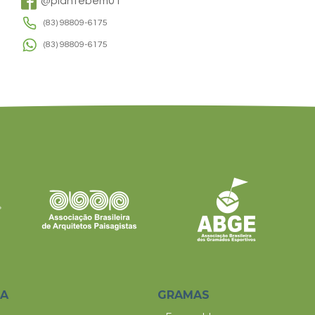
@plantebem01
(83) 98809-6175
(83) 98809-6175
SA
GRAMAS