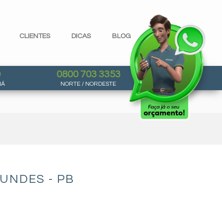
CLIENTES
DICAS
BLOG
0
0800 703 3353
NÁ
NORTE / NORDESTE
UNDES - PB