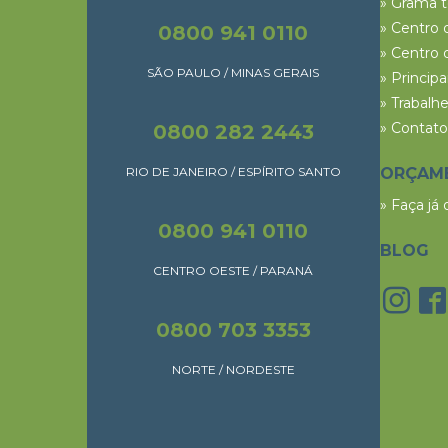
» Grama 
» Centro 
0800 941 0110
» Centro 
SÃO PAULO / MINAS GERAIS
» Princip
» Trabalh
» Contato
0800 282 2443
RIO DE JANEIRO / ESPÍRITO SANTO
ORÇAM
» Faça já
0800 941 0110
BLOG
CENTRO OESTE / PARANÁ
0800 703 3353
NORTE / NORDESTE