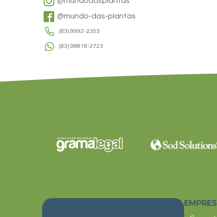
@mundodasplantas
@mundo-das-plantas
(83) 9992-2353
(83) 98818-2723
EMPRE