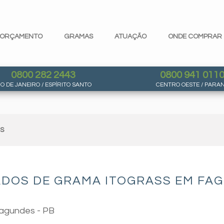
ORÇAMENTO
GRAMAS
ATUAÇÃO
ONDE COMPRAR
0800 282 2443
0800 941 011
IO DE JANEIRO / ESPÍRITO SANTO
CENTRO OESTE / PARA
AS
ADOS DE GRAMA ITOGRASS EM FAG
Fagundes - PB