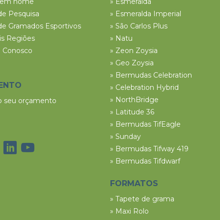
tem nome
» Esmeralda
de Pesquisa
» Esmeralda Imperial
de Gramados Esportivos
» São Carlos Plus
ais Regiões
» Natu
e Conosco
» Zeon Zoysia
» Geo Zoysia
» Bermudas Celebration
ENTO
» Celebration Hybrid
» NorthBridge
 o seu orçamento
» Latitude 36
» Bermudas TifEagle
» Sunday
» Bermudas Tifway 419
» Bermudas Tifdwarf
FORMATOS
» Tapete de grama
» Maxi Rolo