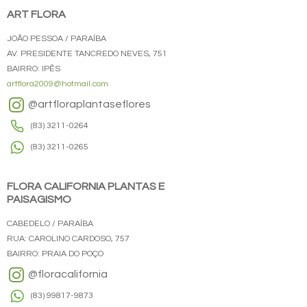
ART FLORA
JOÃO PESSOA / PARAÍBA
AV. PRESIDENTE TANCREDO NEVES, 751
BAIRRO: IPÊS
artflora2009@hotmail.com
@artfloraplantaseflores
(83) 3211-0264
(83) 3211-0265
FLORA CALIFORNIA PLANTAS E
PAISAGISMO
CABEDELO / PARAÍBA
RUA: CAROLINO CARDOSO, 757
BAIRRO: PRAIA DO POÇO
@floracalifornia
(83) 99817-9873