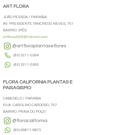
ART FLORA
JOÃO PESSOA / PARAÍBA
AV. PRESIDENTE TANCREDO NEVES, 751
BAIRRO: IPÊS
artflora2009@hotmail.com
@artfloraplantaseflores
(83) 3211-0264
(83) 3211-0265
FLORA CALIFORNIA PLANTAS E
PAISAGISMO
CABEDELO / PARAÍBA
RUA: CAROLINO CARDOSO, 757
BAIRRO: PRAIA DO POÇO
@floracalifornia
(83) 99817-9873