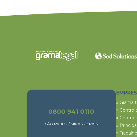
EMPRE
» Grama 
» Centro 
0800 941 0110
» Centro 
SÃO PAULO / MINAS GERAIS
» Princip
» Trabalh