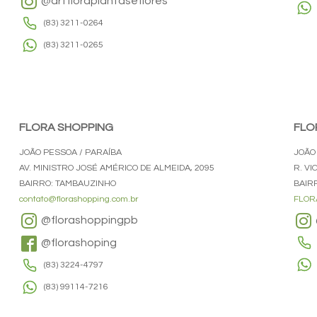
@artfloraplantaseflores
(83) 3211-0264
(83) 3211-0265
FLORA SHOPPING
FLO
JOÃO PESSOA / PARAÍBA
JOÃO
AV. MINISTRO JOSÉ AMÉRICO DE ALMEIDA, 2095
R. VI
BAIRRO: TAMBAUZINHO
BAIR
contato@florashopping.com.br
FLOR
@florashoppingpb
@florashoping
(83) 3224-4797
(83) 99114-7216