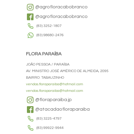
@agrofloracabobranco
@agrofloracabobranco
(83) 3252-1807
(83) 98680-2476
FLORA PARAÍBA
JOÃO PESSOA / PARAÍBA
AV. MINISTRO JOSÉ AMÉRICO DE ALMEIDA, 2095
BAIRRO: TABAUZINHO
vendas.floraparaiba@hotmail.com
vendas.floraparaiba@hotmail.com
@floraparaiba.jp
@atacadaofloraparaiba
(83) 3225-4797
(83) 99922-9944