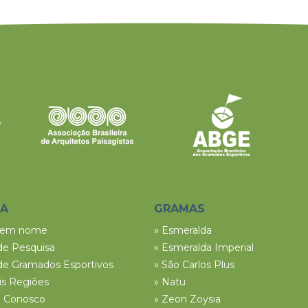
SA
GRAMAS
tem nome
» Esmeralda
de Pesquisa
» Esmeralda Imperial
de Gramados Esportivos
» São Carlos Plus
ais Regiões
» Natu
e Conosco
» Zeon Zoysia