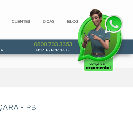
CLIENTES
DICAS
BLOG
0
0800 703 3353
NÁ
NORTE / NORDESTE
ARA - PB