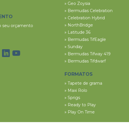
» Geo Zoysia
» Bermudas Celebration
ENTO
» Celebration Hybrid
» NorthBridge
 o seu orçamento
» Latitude 36
» Bermudas TifEagle
» Sunday
» Bermudas Tifway 419
» Bermudas Tifdwarf
FORMATOS
» Tapete de grama
» Maxi Rolo
» Sprigs
» Ready to Play
» Play On Time