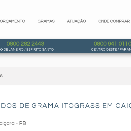
ORÇAMENTO
GRAMAS
ATUAÇÃO
ONDE COMPRAR
0800 282 2443
0800 941 011
IO DE JANEIRO / ESPÍRITO SANTO
CENTRO OESTE / PARA
AS
DOS DE GRAMA ITOGRASS EM CAIÇ
aiçara - PB