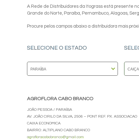
A Rede de Distribuidores da Itograss está presente nos
Grande do Norte, Paraíba, Pernambuco, Alagoas, Sergip
Procure pelos campos abaixo a distribuidora mais próx
SELECIONE O ESTADO
SELE
AGROFLORA CABO BRANCO
JOÃO PESSOA / PARAÍBA
AV. JOÃO CIRILO DA SILVA, 2506 – PONT REF. PX. ASSOCIACAO
CAIXA ECONOMICA
BAIRRO: ALTIPLANO CABO BRANCO
agrofloracabobranco@gmail.com