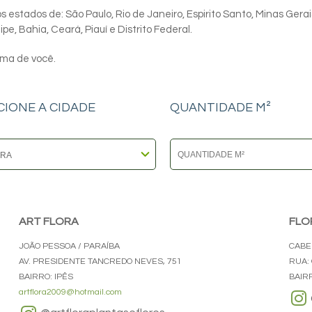
 estados de: São Paulo, Rio de Janeiro, Espirito Santo, Minas Gerai
e, Bahia, Ceará, Piauí e Distrito Federal.
ima de você.
CIONE A CIDADE
QUANTIDADE M²
ART FLORA
FLO
JOÃO PESSOA / PARAÍBA
CABE
AV. PRESIDENTE TANCREDO NEVES, 751
RUA:
BAIRRO: IPÊS
BAIR
artflora2009@hotmail.com