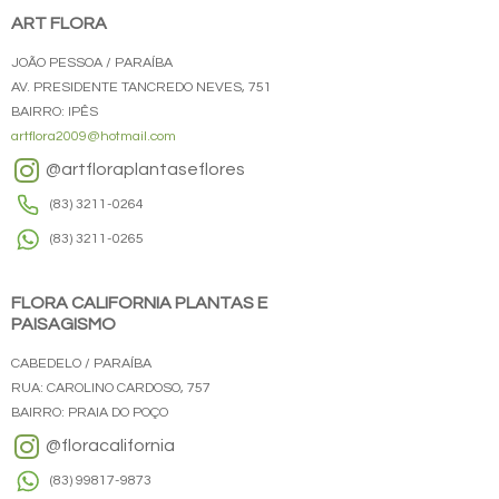
ART FLORA
JOÃO PESSOA / PARAÍBA
AV. PRESIDENTE TANCREDO NEVES, 751
BAIRRO: IPÊS
artflora2009@hotmail.com
@artfloraplantaseflores
(83) 3211-0264
(83) 3211-0265
FLORA CALIFORNIA PLANTAS E
PAISAGISMO
CABEDELO / PARAÍBA
RUA: CAROLINO CARDOSO, 757
BAIRRO: PRAIA DO POÇO
@floracalifornia
(83) 99817-9873