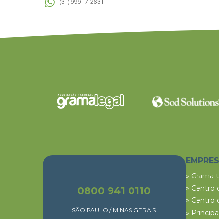
(31) 99917-2631
EMPRE
» Grama 
» Centro 
0800 941 0110
» Centro 
SÃO PAULO / MINAS GERAIS
» Princip