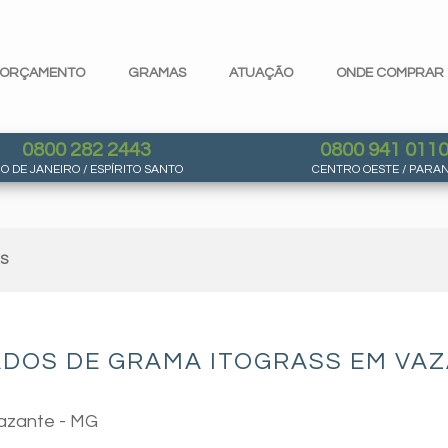
ORÇAMENTO
GRAMAS
ATUAÇÃO
ONDE COMPRAR
0800 282 2443
0800 941 011
IO DE JANEIRO / ESPÍRITO SANTO
CENTRO OESTE / PARA
AS
ADOS DE GRAMA ITOGRASS EM VAZ
Vazante - MG