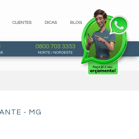
CLIENTES
DICAS
BLOG
0
0800 703 3353
NÁ
NORTE / NORDESTE
ANTE - MG