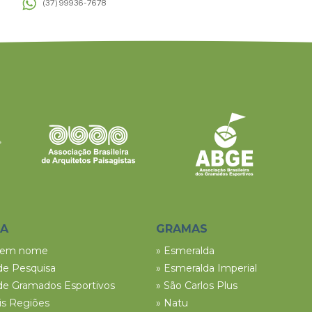
(37) 99936-7678
SA
GRAMAS
tem nome
» Esmeralda
de Pesquisa
» Esmeralda Imperial
de Gramados Esportivos
» São Carlos Plus
ais Regiões
» Natu