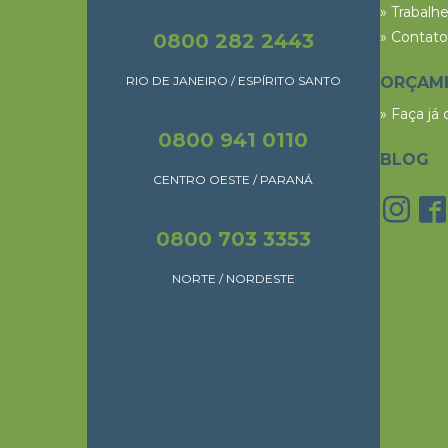
» Trabalh
» Contato
0800 282 2443
RIO DE JANEIRO / ESPÍRITO SANTO
ORÇAM
» Faça já
0800 941 0110
BLOG
CENTRO OESTE / PARANÁ
0800 703 3353
NORTE / NORDESTE