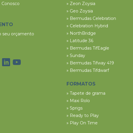
e Conosco
» Zeon Zoysia
» Geo Zoysia
» Bermudas Celebration
ENTO
» Celebration Hybrid
» NorthBridge
 o seu orçamento
» Latitude 36
» Bermudas TifEagle
» Sunday
» Bermudas Tifway 419
» Bermudas Tifdwarf
FORMATOS
» Tapete de grama
» Maxi Rolo
» Sprigs
» Ready to Play
» Play On Time