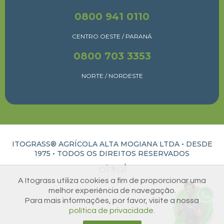
0800 941 0110
CENTRO OESTE / PARANÁ
0800 703 3353
NORTE / NORDESTE
ITOGRASS® AGRÍCOLA ALTA MOGIANA LTDA • DESDE
1975 •
TODOS OS DIREITOS RESERVADOS
ATUAL INTERATIVA | CRIAÇÃO E DESENVOLVIMENTO DE SITES EM RIBEIRÃO PRETO
A Itograss utiliza cookies a fim de proporcionar uma
melhor experiência de navegação.
Para mais informações, por favor, visite a nossa
política de privacidade.