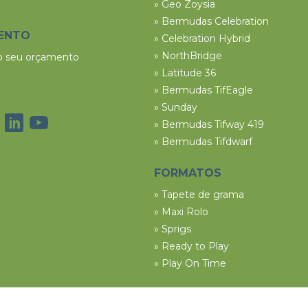
» Geo Zoysia
» Bermudas Celebration
ENTO
» Celebration Hybrid
» NorthBridge
 o seu orçamento
» Latitude 36
» Bermudas TifEagle
» Sunday
» Bermudas Tifway 419
» Bermudas Tifdwarf
FORMATOS
» Tapete de grama
» Maxi Rolo
» Sprigs
» Ready to Play
» Play On Time