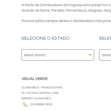
A Rede de Distribuidores da Itograss está presente nos
Grande do Norte, Paraíba, Pernambuco, Alagoas, Sergip
Procure pelos campos abaixo a distribuidora mais próx
SELECIONE O ESTADO
SELE
VISUAL VERDE
GUANHÃES / MINAS GERAIS
AV. MILTON CAMPOS, 3306
BAIRRO: GUANHÃES
(33) 98866-8050