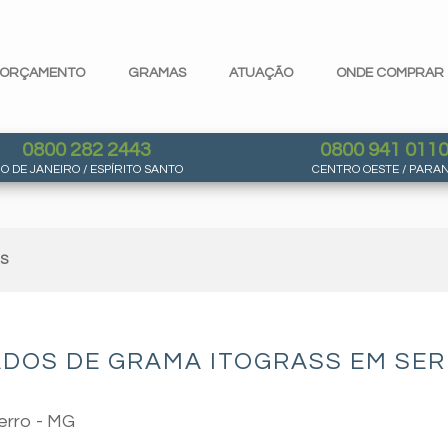
ORÇAMENTO
GRAMAS
ATUAÇÃO
ONDE COMPRAR
0800 282 2443
0800 941 011
IO DE JANEIRO / ESPÍRITO SANTO
CENTRO OESTE / PARA
AS
DOS DE GRAMA ITOGRASS EM SER
erro - MG