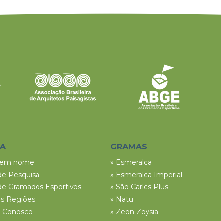
SA
GRAMAS
tem nome
» Esmeralda
de Pesquisa
» Esmeralda Imperial
de Gramados Esportivos
» São Carlos Plus
ais Regiões
» Natu
e Conosco
» Zeon Zoysia