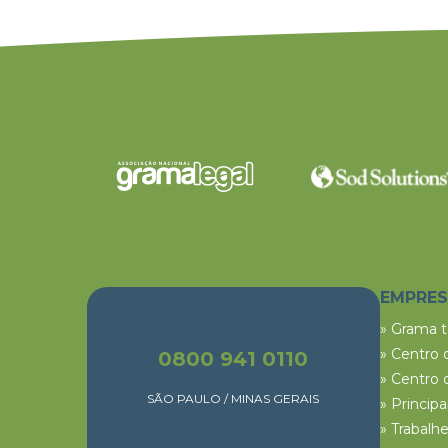
EMPRE
» Grama 
» Centro 
0800 941 0110
» Centro 
SÃO PAULO / MINAS GERAIS
» Princip
» Trabalh