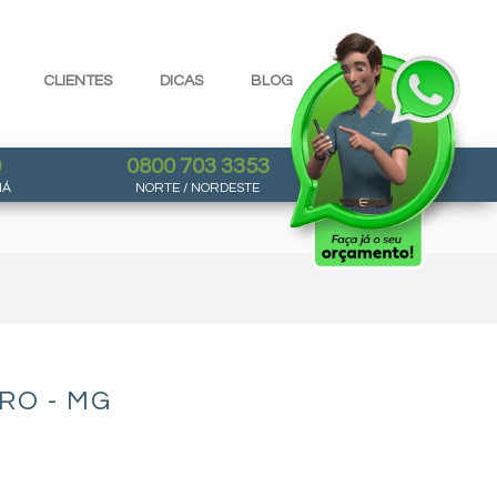
CLIENTES
DICAS
BLOG
0
0800 703 3353
NÁ
NORTE / NORDESTE
RO - MG