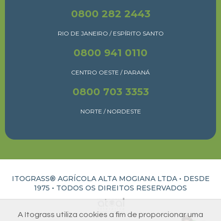
0800 282 2443
RIO DE JANEIRO / ESPÍRITO SANTO
0800 941 0110
CENTRO OESTE / PARANÁ
0800 703 3353
NORTE / NORDESTE
ITOGRASS® AGRÍCOLA ALTA MOGIANA LTDA • DESDE
1975 •
TODOS OS DIREITOS RESERVADOS
ATUAL INTERATIVA | CRIAÇÃO E DESENVOLVIMENTO DE SITES EM RIBEIRÃO PRETO
A Itograss utiliza cookies a fim de proporcionar uma