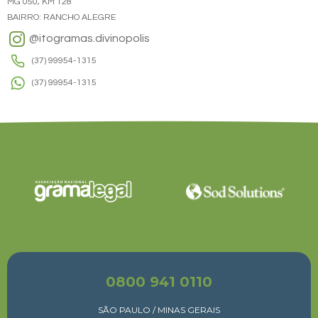
MG 050, KM 128
BAIRRO: RANCHO ALEGRE
@itogramas.divinopolis
(37) 99954-1315
(37) 99954-1315
0800 941 0110
SÃO PAULO / MINAS GERAIS