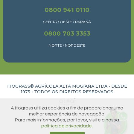
0800 941 0110
CENTRO OESTE / PARANÁ
0800 703 3353
NORTE / NORDESTE
ITOGRASS® AGRÍCOLA ALTA MOGIANA LTDA • DESDE
1975 •
TODOS OS DIREITOS RESERVADOS
ATUAL INTERATIVA | CRIAÇÃO E DESENVOLVIMENTO DE SITES EM RIBEIRÃO PRETO
A Itograss utiliza cookies a fim de proporcionar uma
melhor experiência de navegação.
Para mais informações, por favor, visite a nossa
política de privacidade.