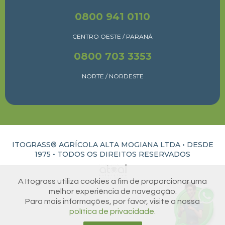
0800 941 0110
CENTRO OESTE / PARANÁ
0800 703 3353
NORTE / NORDESTE
ITOGRASS® AGRÍCOLA ALTA MOGIANA LTDA • DESDE
1975 •
TODOS OS DIREITOS RESERVADOS
ATUAL INTERATIVA | CRIAÇÃO E DESENVOLVIMENTO DE SITES EM RIBEIRÃO PRETO
A Itograss utiliza cookies a fim de proporcionar uma
melhor experiência de navegação.
Para mais informações, por favor, visite a nossa
política de privacidade.