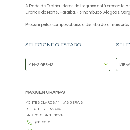
A Rede de Distribuidores da Itograss está presente nos
Grande do Norte, Paraíba, Pernambuco, Alagoas, Sergip
Procure pelos campos abaixo a distribuidora mais próx
SELECIONE O ESTADO
SELE
MAXIGEN GRAMAS
MONTES CLAROS / MINAS GERAIS
R. ELOI PEREIRA, 686
BAIRRO: CIDADE NOVA
(38) 3216-8001