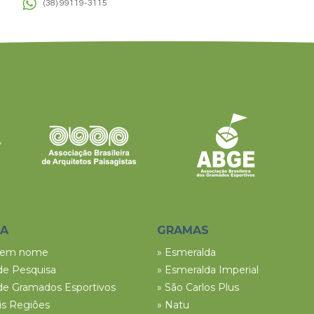
(38) 99119-3115
SA
GRAMAS
tem nome
» Esmeralda
de Pesquisa
» Esmeralda Imperial
de Gramados Esportivos
» São Carlos Plus
ais Regiões
» Natu