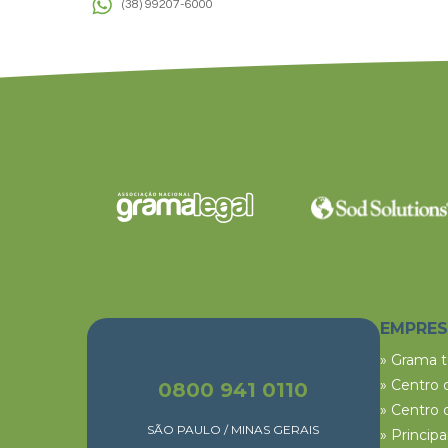
(38) 99207-6000
EMPRE
» Grama 
» Centro 
0800 941 0110
» Centro 
SÃO PAULO / MINAS GERAIS
» Princip