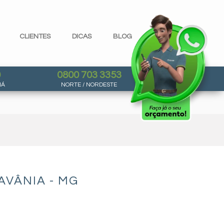
CLIENTES
DICAS
BLOG
0
0800 703 3353
NÁ
NORTE / NORDESTE
AVÂNIA - MG