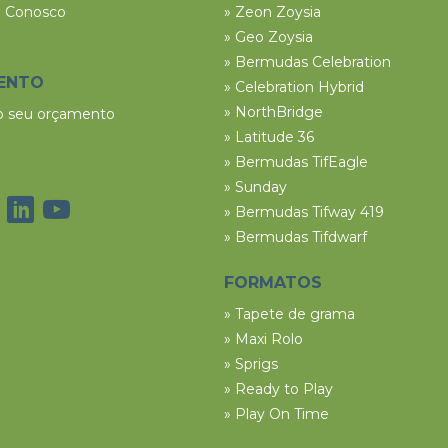
e Conosco
» Zeon Zoysia
» Geo Zoysia
» Bermudas Celebration
ENTO
» Celebration Hybrid
» NorthBridge
 o seu orçamento
» Latitude 36
» Bermudas TifEagle
» Sunday
» Bermudas Tifway 419
» Bermudas Tifdwarf
FORMATOS
» Tapete de grama
» Maxi Rolo
» Sprigs
» Ready to Play
» Play On Time