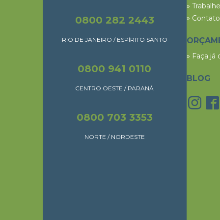
» Trabalh
» Contato
0800 282 2443
RIO DE JANEIRO / ESPÍRITO SANTO
ORÇAM
» Faça já
0800 941 0110
BLOG
CENTRO OESTE / PARANÁ
0800 703 3353
NORTE / NORDESTE