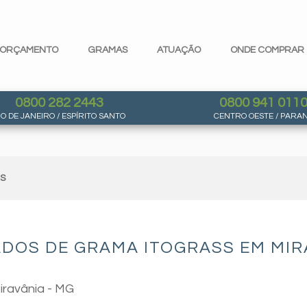
ORÇAMENTO
GRAMAS
ATUAÇÃO
ONDE COMPRAR
0800 282 2443
0800 941 011
IO DE JANEIRO / ESPÍRITO SANTO
CENTRO OESTE / PARA
AS
DOS DE GRAMA ITOGRASS EM MIR
iravânia - MG