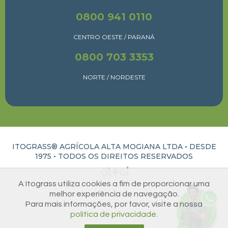
0800 941 0110
CENTRO OESTE / PARANÁ
0800 703 3353
NORTE / NORDESTE
ITOGRASS® AGRÍCOLA ALTA MOGIANA LTDA • DESDE
1975 •
TODOS OS DIREITOS RESERVADOS
ATUAL INTERATIVA | CRIAÇÃO E DESENVOLVIMENTO DE SITES EM RIBEIRÃO PRETO
A Itograss utiliza cookies a fim de proporcionar uma
melhor experiência de navegação.
Para mais informações, por favor, visite a nossa
política de privacidade.