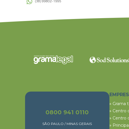
(38) 99802-1995
EMPRE
» Grama 
» Centro 
0800 941 0110
» Centro 
SÃO PAULO / MINAS GERAIS
» Princip