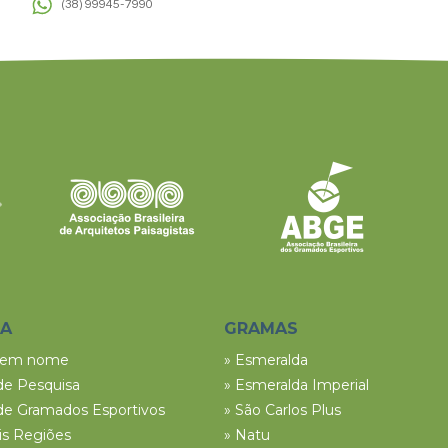
(38) 99945-7990
SA
GRAMAS
tem nome
» Esmeralda
de Pesquisa
» Esmeralda Imperial
de Gramados Esportivos
» São Carlos Plus
ais Regiões
» Natu