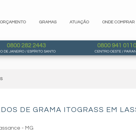
ORÇAMENTO
GRAMAS
ATUAÇÃO
ONDE COMPRAR
0800 282 2443
0800 941 011
IO DE JANEIRO / ESPÍRITO SANTO
CENTRO OESTE / PARA
AS
ADOS DE GRAMA ITOGRASS EM LAS
Lassance - MG