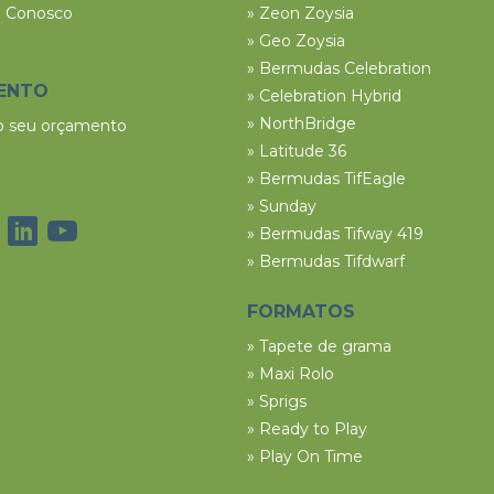
e Conosco
» Zeon Zoysia
» Geo Zoysia
» Bermudas Celebration
ENTO
» Celebration Hybrid
» NorthBridge
 o seu orçamento
» Latitude 36
» Bermudas TifEagle
» Sunday
» Bermudas Tifway 419
» Bermudas Tifdwarf
FORMATOS
» Tapete de grama
» Maxi Rolo
» Sprigs
» Ready to Play
» Play On Time