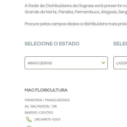
A Rede de Distribuidores da Itograss está presente nos
Grande do Norte, Paraíba, Pernambuco, Alagoas, Sergip
Procure pelos campos abaixo a distribuidora mais próx
SELECIONE O ESTADO
SELE
MAC FLORICULTURA
PIRAPORA / MINAS GERAIS
AV. SALMERON, 196
BAIRRO: CENTRO
(38) 99875-5353