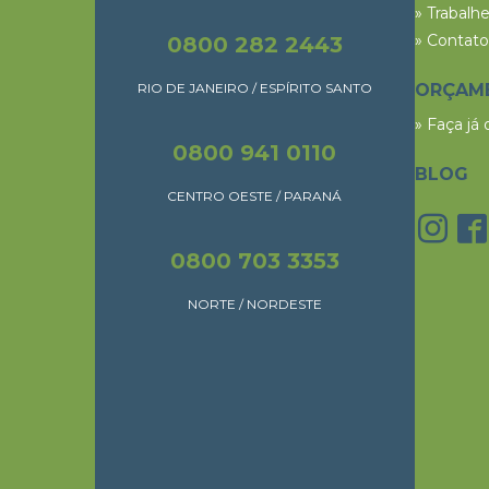
» Trabalh
» Contato
0800 282 2443
RIO DE JANEIRO / ESPÍRITO SANTO
ORÇAM
» Faça já
0800 941 0110
BLOG
CENTRO OESTE / PARANÁ
0800 703 3353
NORTE / NORDESTE