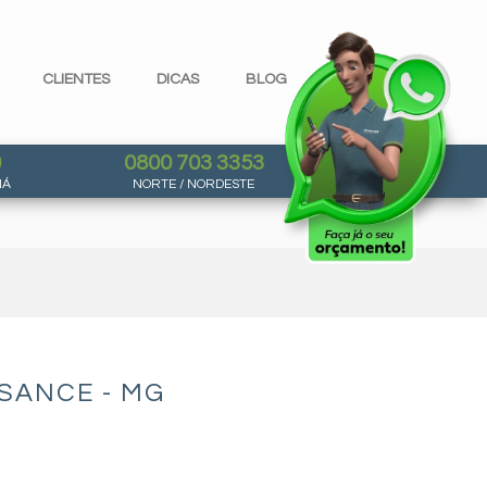
CLIENTES
DICAS
BLOG
0
0800 703 3353
NÁ
NORTE / NORDESTE
SANCE - MG