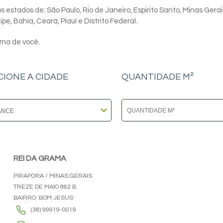
 estados de: São Paulo, Rio de Janeiro, Espirito Santo, Minas Gerai
e, Bahia, Ceará, Piauí e Distrito Federal.
ima de você.
CIONE A CIDADE
QUANTIDADE M²
REI DA GRAMA
PIRAPORA / MINAS GERAIS
TREZE DE MAIO 862 B
BAIRRO: BOM JESUS
(38) 99919-0019