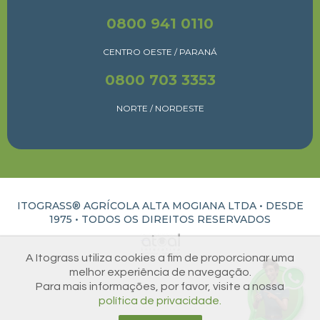
0800 941 0110
CENTRO OESTE / PARANÁ
0800 703 3353
NORTE / NORDESTE
ITOGRASS® AGRÍCOLA ALTA MOGIANA LTDA • DESDE
1975 •
TODOS OS DIREITOS RESERVADOS
ATUAL INTERATIVA | CRIAÇÃO E DESENVOLVIMENTO DE SITES EM RIBEIRÃO PRETO
A Itograss utiliza cookies a fim de proporcionar uma
melhor experiência de navegação.
Para mais informações, por favor, visite a nossa
política de privacidade.