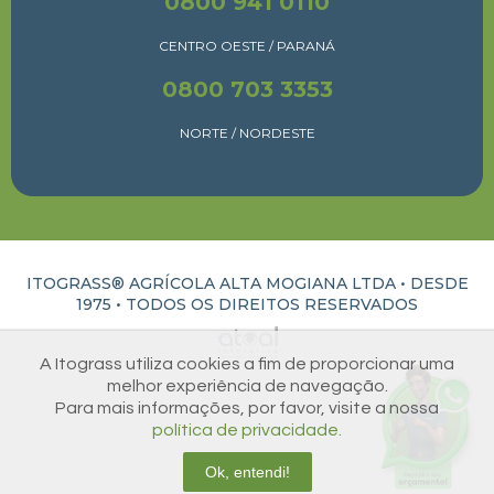
0800 941 0110
CENTRO OESTE / PARANÁ
0800 703 3353
NORTE / NORDESTE
ITOGRASS® AGRÍCOLA ALTA MOGIANA LTDA • DESDE
1975 •
TODOS OS DIREITOS RESERVADOS
ATUAL INTERATIVA | CRIAÇÃO E DESENVOLVIMENTO DE SITES EM RIBEIRÃO PRETO
A Itograss utiliza cookies a fim de proporcionar uma
melhor experiência de navegação.
Para mais informações, por favor, visite a nossa
política de privacidade.
Ok, entendi!