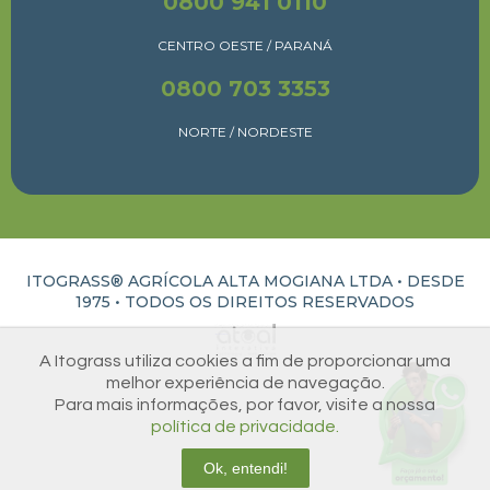
0800 941 0110
CENTRO OESTE / PARANÁ
0800 703 3353
NORTE / NORDESTE
ITOGRASS® AGRÍCOLA ALTA MOGIANA LTDA • DESDE
1975 •
TODOS OS DIREITOS RESERVADOS
ATUAL INTERATIVA | CRIAÇÃO E DESENVOLVIMENTO DE SITES EM RIBEIRÃO PRETO
A Itograss utiliza cookies a fim de proporcionar uma
melhor experiência de navegação.
Para mais informações, por favor, visite a nossa
política de privacidade.
Ok, entendi!