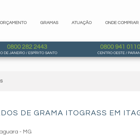
ORÇAMENTO
GRAMAS
ATUAÇÃO
ONDE COMPRAR
0800 282 2443
0800 941 011
IO DE JANEIRO / ESPÍRITO SANTO
CENTRO OESTE / PARA
AS
DOS DE GRAMA ITOGRASS EM ITA
taguara - MG