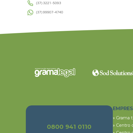
(37) 3221-5093
(37) 99907-4740
EMPRE
» Grama 
» Centro 
0800 941 0110
» Centro 