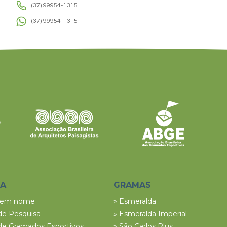
(37) 99954-1315
(37) 99954-1315
SA
GRAMAS
tem nome
» Esmeralda
de Pesquisa
» Esmeralda Imperial
de Gramados Esportivos
» São Carlos Plus