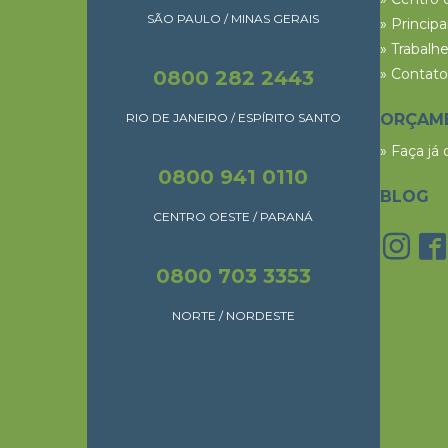
SÃO PAULO / MINAS GERAIS
» Princip
» Trabalh
» Contato
0800 282 2443
RIO DE JANEIRO / ESPÍRITO SANTO
ORÇAM
» Faça já
0800 941 0110
BLOG
CENTRO OESTE / PARANÁ
0800 703 3353
NORTE / NORDESTE