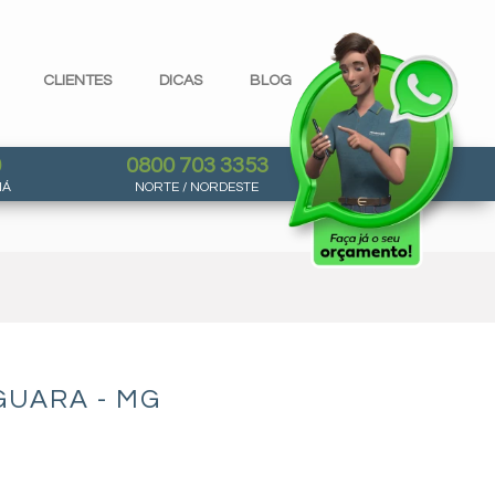
CLIENTES
DICAS
BLOG
0
0800 703 3353
NÁ
NORTE / NORDESTE
GUARA - MG