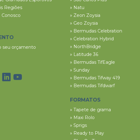
ais Regiões
» Natu
e Conosco
» Zeon Zoysia
» Geo Zoysia
» Bermudas Celebration
ENTO
» Celebration Hybrid
» NorthBridge
 o seu orçamento
» Latitude 36
» Bermudas TifEagle
» Sunday
» Bermudas Tifway 419
» Bermudas Tifdwarf
FORMATOS
» Tapete de grama
» Maxi Rolo
» Sprigs
» Ready to Play