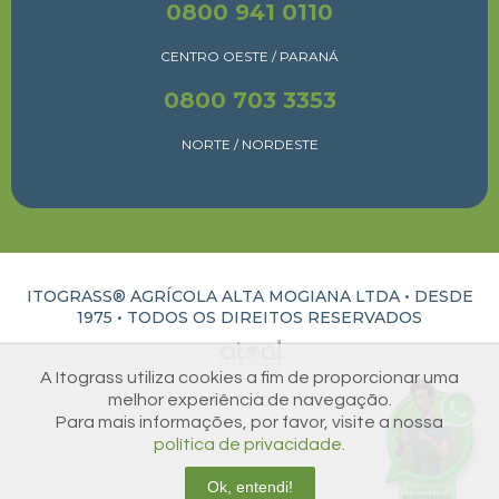
0800 941 0110
CENTRO OESTE / PARANÁ
0800 703 3353
NORTE / NORDESTE
ITOGRASS® AGRÍCOLA ALTA MOGIANA LTDA • DESDE
1975 •
TODOS OS DIREITOS RESERVADOS
ATUAL INTERATIVA | CRIAÇÃO E DESENVOLVIMENTO DE SITES EM RIBEIRÃO PRETO
A Itograss utiliza cookies a fim de proporcionar uma
melhor experiência de navegação.
Para mais informações, por favor, visite a nossa
política de privacidade.
Ok, entendi!