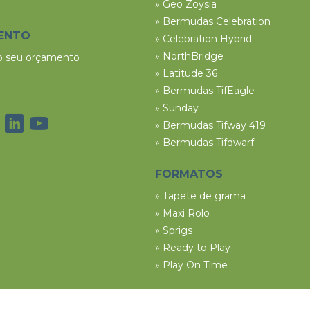
» Geo Zoysia
» Bermudas Celebration
ENTO
» Celebration Hybrid
» NorthBridge
 o seu orçamento
» Latitude 36
» Bermudas TifEagle
» Sunday
» Bermudas Tifway 419
» Bermudas Tifdwarf
FORMATOS
» Tapete de grama
» Maxi Rolo
» Sprigs
» Ready to Play
» Play On Time