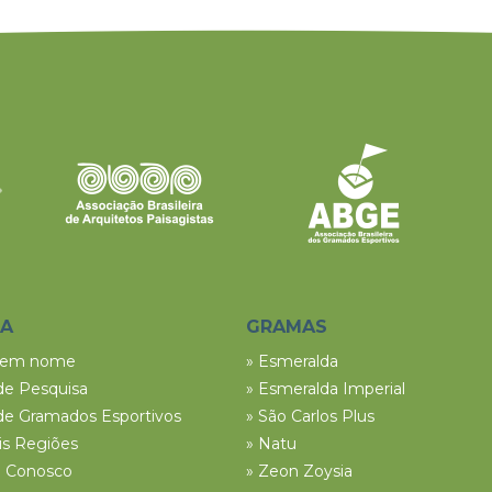
SA
GRAMAS
tem nome
» Esmeralda
de Pesquisa
» Esmeralda Imperial
de Gramados Esportivos
» São Carlos Plus
ais Regiões
» Natu
e Conosco
» Zeon Zoysia