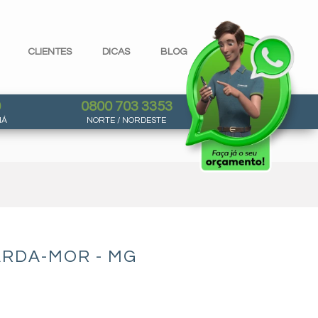
CLIENTES
DICAS
BLOG
0
0800 703 3353
NÁ
NORTE / NORDESTE
ARDA-MOR - MG