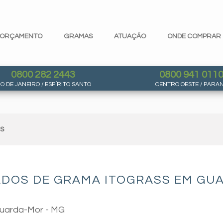
ORÇAMENTO
GRAMAS
ATUAÇÃO
ONDE COMPRAR
0800 282 2443
0800 941 011
IO DE JANEIRO / ESPÍRITO SANTO
CENTRO OESTE / PARA
AS
ADOS DE GRAMA ITOGRASS EM GU
Guarda-Mor - MG