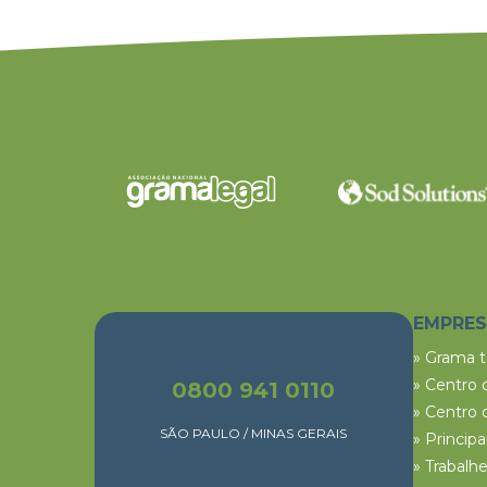
EMPRE
» Grama 
» Centro 
0800 941 0110
» Centro 
SÃO PAULO / MINAS GERAIS
» Princip
» Trabalh