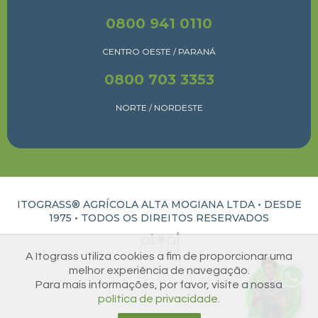
0800 941 0110
CENTRO OESTE / PARANÁ
0800 703 3353
NORTE / NORDESTE
ITOGRASS® AGRÍCOLA ALTA MOGIANA LTDA • DESDE
1975 •
TODOS OS DIREITOS RESERVADOS
ATUAL INTERATIVA | CRIAÇÃO E DESENVOLVIMENTO DE SITES EM RIBEIRÃO PRETO
A Itograss utiliza cookies a fim de proporcionar uma
melhor experiência de navegação.
Para mais informações, por favor, visite a nossa
política de privacidade.