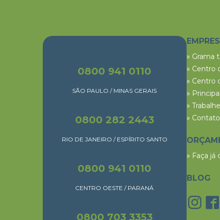
EMPRE
» Grama 
» Centro 
0800 941 0110
» Centro 
SÃO PAULO / MINAS GERAIS
» Princip
» Trabalh
» Contato
0800 282 2443
RIO DE JANEIRO / ESPÍRITO SANTO
ORÇAM
» Faça já
0800 941 0110
BLOG
CENTRO OESTE / PARANÁ
0800 703 3353