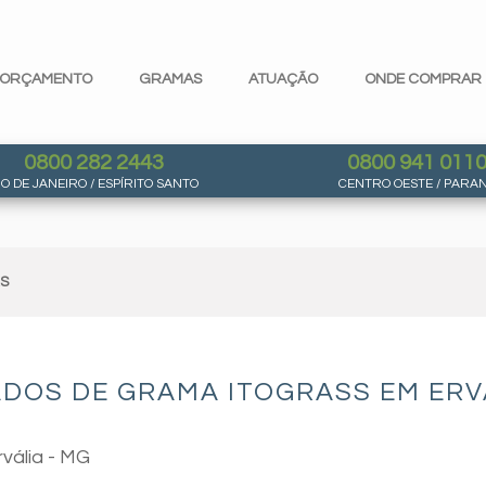
ORÇAMENTO
GRAMAS
ATUAÇÃO
ONDE COMPRAR
0800 282 2443
0800 941 011
IO DE JANEIRO / ESPÍRITO SANTO
CENTRO OESTE / PARA
AS
DOS DE GRAMA ITOGRASS EM ERVÁ
vália - MG