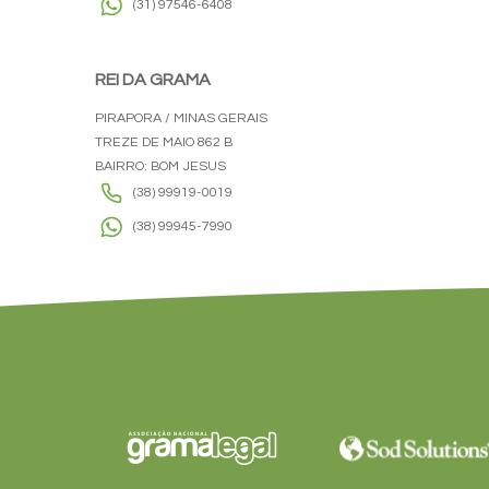
(31) 97546-6408
REI DA GRAMA
PIRAPORA / MINAS GERAIS
TREZE DE MAIO 862 B
BAIRRO: BOM JESUS
(38) 99919-0019
(38) 99945-7990