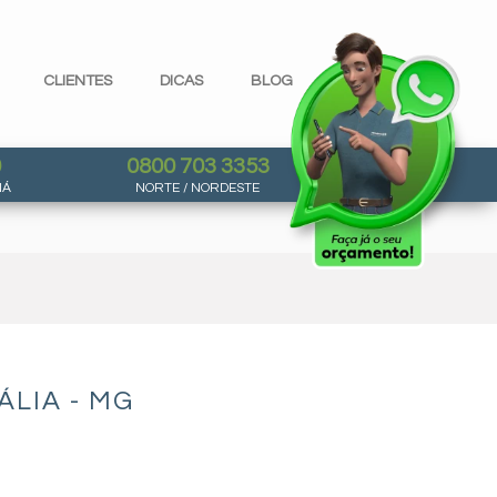
CLIENTES
DICAS
BLOG
0
0800 703 3353
NÁ
NORTE / NORDESTE
LIA - MG