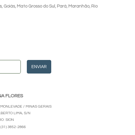
s, Goiás, Mato Grosso do Sul, Pará, Maranhão, Rio
ENVIAR
NA FLORES
 MONLEVADE / MINAS GERAIS
LBERTO LIMA, S/N
O: SION
(31) 3852-2866