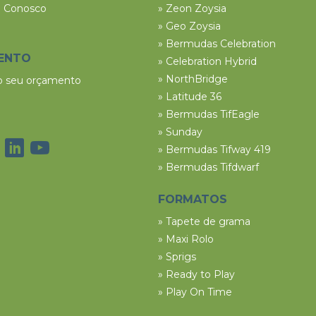
e Conosco
» Zeon Zoysia
» Geo Zoysia
» Bermudas Celebration
ENTO
» Celebration Hybrid
» NorthBridge
 o seu orçamento
» Latitude 36
» Bermudas TifEagle
» Sunday
» Bermudas Tifway 419
» Bermudas Tifdwarf
FORMATOS
» Tapete de grama
» Maxi Rolo
» Sprigs
» Ready to Play
» Play On Time