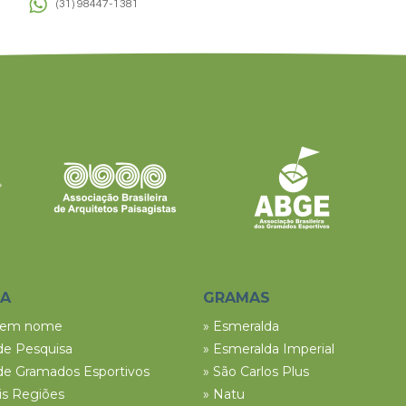
(31) 98447-1381
SA
GRAMAS
tem nome
» Esmeralda
de Pesquisa
» Esmeralda Imperial
de Gramados Esportivos
» São Carlos Plus
ais Regiões
» Natu