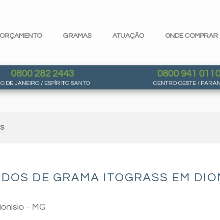
ORÇAMENTO
GRAMAS
ATUAÇÃO
ONDE COMPRAR
0800 282 2443
0800 941 011
IO DE JANEIRO / ESPÍRITO SANTO
CENTRO OESTE / PARA
AS
DOS DE GRAMA ITOGRASS EM DION
ionísio - MG