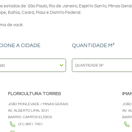
 estados de: São Paulo, Rio de Janeiro, Espirito Santo, Minas Gerai
e, Bahia, Ceará, Piauí e Distrito Federal.
ima de você.
CIONE A CIDADE
QUANTIDADE M²
FLORICULTURA TORRES
IMA
JOÃO MONLEVADE / MINAS GERAIS
JOÃO
AV. ALBERTO LIMA, 3031
AV. A
BAIRRO: CAMPOS ELÍSIOS
BAIRR
(31) 3851-7451