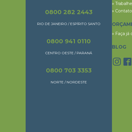
» Trabalh
» Contato
0800 282 2443
RIO DE JANEIRO / ESPÍRITO SANTO
ORÇAM
» Faça já
0800 941 0110
BLOG
CENTRO OESTE / PARANÁ
0800 703 3353
NORTE / NORDESTE