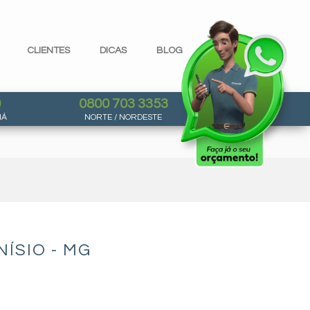
CLIENTES
DICAS
BLOG
0
0800 703 3353
NÁ
NORTE / NORDESTE
ÍSIO - MG