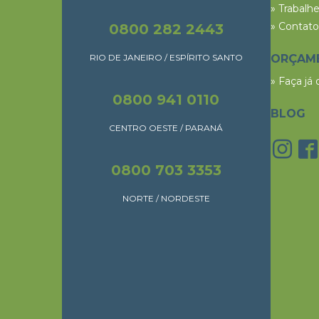
» Trabalh
» Contato
0800 282 2443
RIO DE JANEIRO / ESPÍRITO SANTO
ORÇAM
» Faça já
0800 941 0110
BLOG
CENTRO OESTE / PARANÁ
0800 703 3353
NORTE / NORDESTE