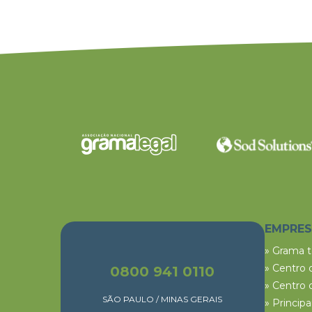
EMPRE
» Grama 
» Centro 
0800 941 0110
» Centro 
SÃO PAULO / MINAS GERAIS
» Princip