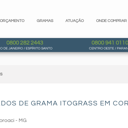
ORÇAMENTO
GRAMAS
ATUAÇÃO
ONDE COMPRAR
0800 282 2443
0800 941 011
IO DE JANEIRO / ESPÍRITO SANTO
CENTRO OESTE / PARA
AS
ADOS DE GRAMA ITOGRASS EM COR
oroaci - MG