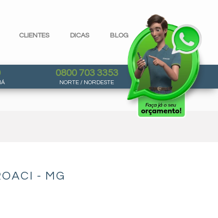
CLIENTES
DICAS
BLOG
0
0800 703 3353
NÁ
NORTE / NORDESTE
OACI - MG