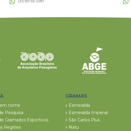
(33) 99150-0281
SA
GRAMAS
tem nome
» Esmeralda
de Pesquisa
» Esmeralda Imperial
de Gramados Esportivos
» São Carlos Plus
ais Regiões
» Natu