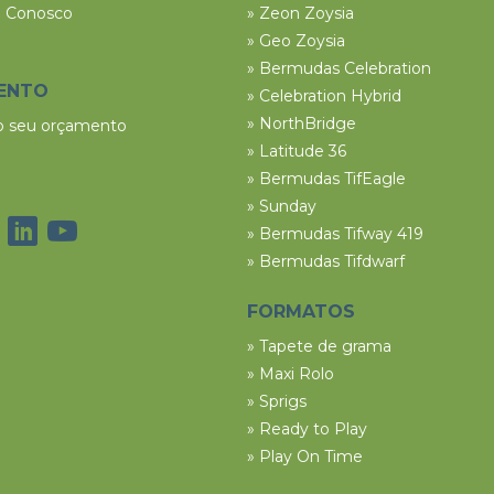
e Conosco
» Zeon Zoysia
» Geo Zoysia
» Bermudas Celebration
ENTO
» Celebration Hybrid
» NorthBridge
 o seu orçamento
» Latitude 36
» Bermudas TifEagle
» Sunday
» Bermudas Tifway 419
» Bermudas Tifdwarf
FORMATOS
» Tapete de grama
» Maxi Rolo
» Sprigs
» Ready to Play
» Play On Time