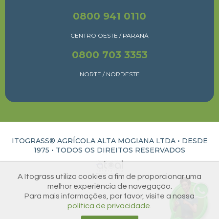
0800 941 0110
CENTRO OESTE / PARANÁ
0800 703 3353
NORTE / NORDESTE
ITOGRASS® AGRÍCOLA ALTA MOGIANA LTDA • DESDE
1975 •
TODOS OS DIREITOS RESERVADOS
ATUAL INTERATIVA | CRIAÇÃO E DESENVOLVIMENTO DE SITES EM RIBEIRÃO PRETO
A Itograss utiliza cookies a fim de proporcionar uma
melhor experiência de navegação.
Para mais informações, por favor, visite a nossa
política de privacidade.