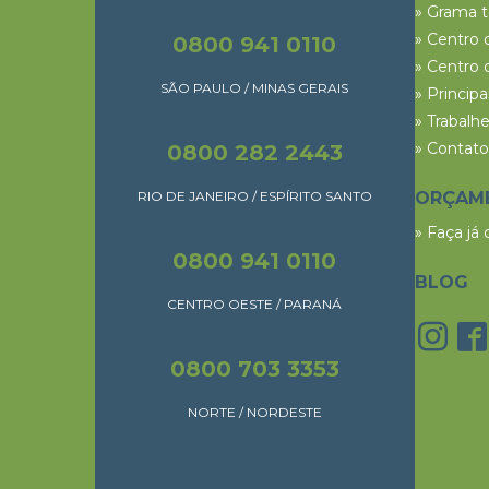
» Grama 
» Centro 
0800 941 0110
» Centro 
SÃO PAULO / MINAS GERAIS
» Princip
» Trabalh
» Contato
0800 282 2443
RIO DE JANEIRO / ESPÍRITO SANTO
ORÇAM
» Faça já
0800 941 0110
BLOG
CENTRO OESTE / PARANÁ
0800 703 3353
NORTE / NORDESTE