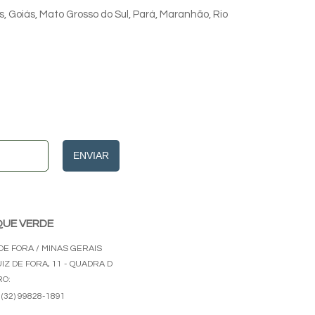
s, Goiás, Mato Grosso do Sul, Pará, Maranhão, Rio
ENVIAR
UE VERDE
DE FORA / MINAS GERAIS
UIZ DE FORA, 11 - QUADRA D
RO:
(32) 99828-1891