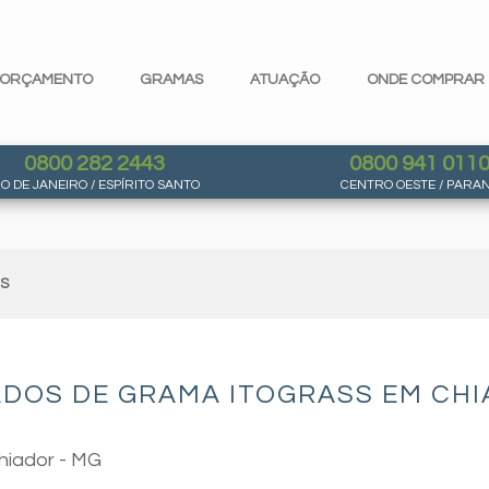
ORÇAMENTO
GRAMAS
ATUAÇÃO
ONDE COMPRAR
0800 282 2443
0800 941 011
IO DE JANEIRO / ESPÍRITO SANTO
CENTRO OESTE / PARA
AS
ADOS DE GRAMA ITOGRASS EM CHI
hiador - MG