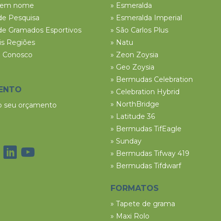
tem nome
» Esmeralda
de Pesquisa
» Esmeralda Imperial
de Gramados Esportivos
» São Carlos Plus
ais Regiões
» Natu
e Conosco
» Zeon Zoysia
» Geo Zoysia
» Bermudas Celebration
ENTO
» Celebration Hybrid
» NorthBridge
 o seu orçamento
» Latitude 36
» Bermudas TifEagle
» Sunday
» Bermudas Tifway 419
» Bermudas Tifdwarf
FORMATOS
» Tapete de grama
» Maxi Rolo