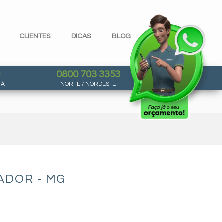
CLIENTES
DICAS
BLOG
0
0800 703 3353
NÁ
NORTE / NORDESTE
ADOR - MG