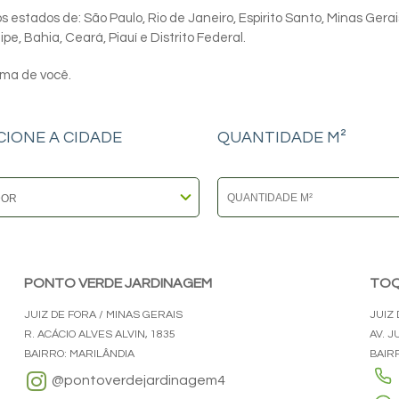
 estados de: São Paulo, Rio de Janeiro, Espirito Santo, Minas Gerai
e, Bahia, Ceará, Piauí e Distrito Federal.
ima de você.
CIONE A CIDADE
QUANTIDADE M²
PONTO VERDE JARDINAGEM
TOQ
JUIZ DE FORA / MINAS GERAIS
JUIZ 
R. ACÁCIO ALVES ALVIN, 1835
AV. J
BAIRRO: MARILÂNDIA
BAIR
@pontoverdejardinagem4