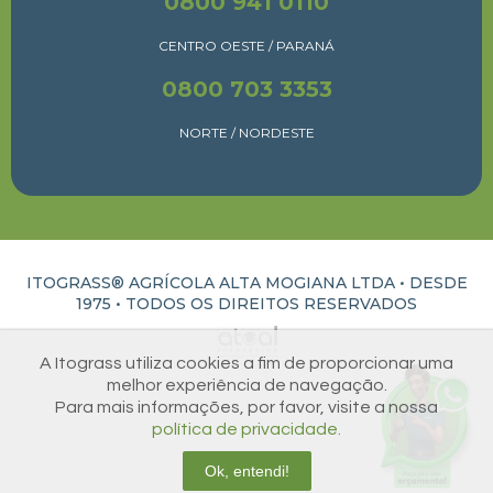
0800 941 0110
CENTRO OESTE / PARANÁ
0800 703 3353
NORTE / NORDESTE
ITOGRASS® AGRÍCOLA ALTA MOGIANA LTDA • DESDE
1975 •
TODOS OS DIREITOS RESERVADOS
ATUAL INTERATIVA | CRIAÇÃO E DESENVOLVIMENTO DE SITES EM RIBEIRÃO PRETO
A Itograss utiliza cookies a fim de proporcionar uma
melhor experiência de navegação.
Para mais informações, por favor, visite a nossa
política de privacidade.
Ok, entendi!