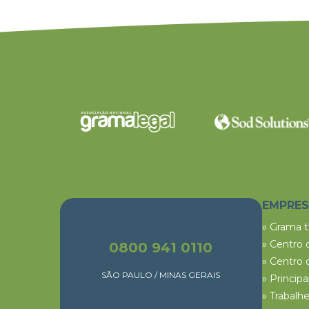
EMPRE
» Grama 
» Centro 
0800 941 0110
» Centro 
SÃO PAULO / MINAS GERAIS
» Princip
» Trabalh