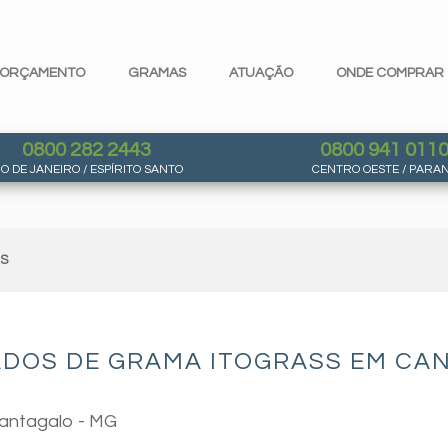
ORÇAMENTO
GRAMAS
ATUAÇÃO
ONDE COMPRAR
0800 282 2443
0800 941 011
IO DE JANEIRO / ESPÍRITO SANTO
CENTRO OESTE / PARA
AS
ADOS DE GRAMA ITOGRASS EM CAN
Cantagalo - MG