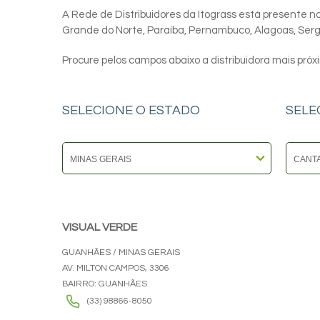
A Rede de Distribuidores da Itograss está presente nos
Grande do Norte, Paraíba, Pernambuco, Alagoas, Sergip
Procure pelos campos abaixo a distribuidora mais próx
SELECIONE O ESTADO
SELE
VISUAL VERDE
GUANHÃES / MINAS GERAIS
AV. MILTON CAMPOS, 3306
BAIRRO: GUANHÃES
(33) 98866-8050