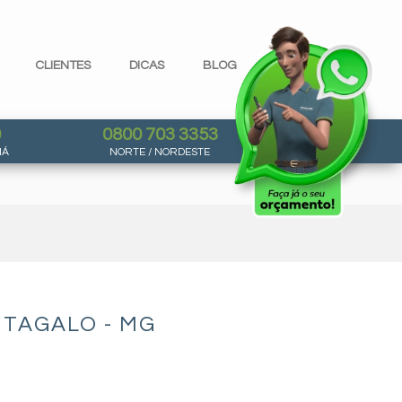
CLIENTES
DICAS
BLOG
0
0800 703 3353
NÁ
NORTE / NORDESTE
TAGALO - MG