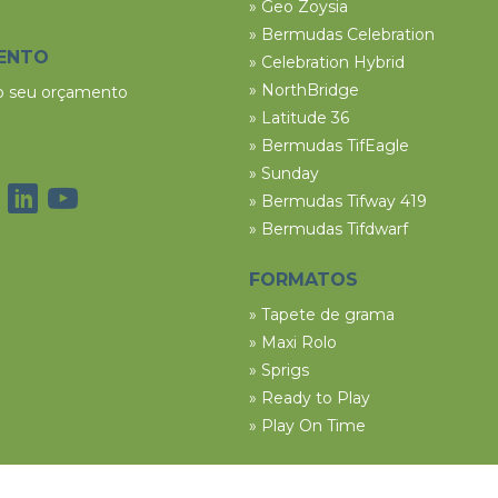
» Geo Zoysia
» Bermudas Celebration
ENTO
» Celebration Hybrid
» NorthBridge
 o seu orçamento
» Latitude 36
» Bermudas TifEagle
» Sunday
» Bermudas Tifway 419
» Bermudas Tifdwarf
FORMATOS
» Tapete de grama
» Maxi Rolo
» Sprigs
» Ready to Play
» Play On Time