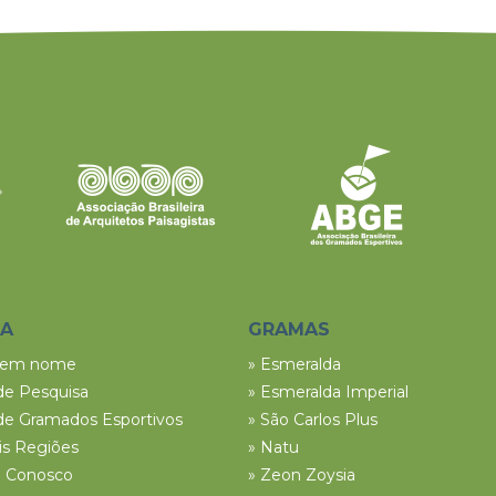
SA
GRAMAS
tem nome
» Esmeralda
de Pesquisa
» Esmeralda Imperial
de Gramados Esportivos
» São Carlos Plus
ais Regiões
» Natu
e Conosco
» Zeon Zoysia