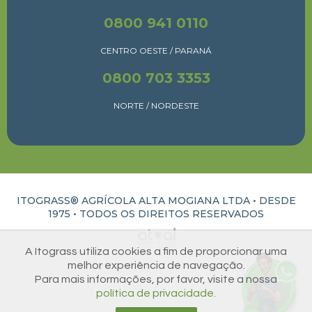
0800 941 0110
CENTRO OESTE / PARANÁ
0800 703 3353
NORTE / NORDESTE
ITOGRASS® AGRÍCOLA ALTA MOGIANA LTDA • DESDE
1975 •
TODOS OS DIREITOS RESERVADOS
ATUAL INTERATIVA | CRIAÇÃO E DESENVOLVIMENTO DE SITES EM RIBEIRÃO PRETO
A Itograss utiliza cookies a fim de proporcionar uma
melhor experiência de navegação.
Para mais informações, por favor, visite a nossa
política de privacidade.