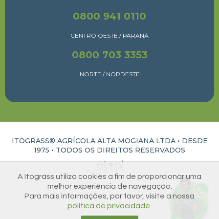
0800 941 0110
CENTRO OESTE / PARANÁ
0800 703 3353
NORTE / NORDESTE
ITOGRASS® AGRÍCOLA ALTA MOGIANA LTDA • DESDE
1975 •
TODOS OS DIREITOS RESERVADOS
ATUAL INTERATIVA | CRIAÇÃO E DESENVOLVIMENTO DE SITES EM RIBEIRÃO PRETO
A Itograss utiliza cookies a fim de proporcionar uma
melhor experiência de navegação.
Para mais informações, por favor, visite a nossa
política de privacidade.