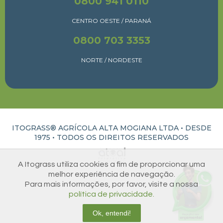
0800 941 0110
CENTRO OESTE / PARANÁ
0800 703 3353
NORTE / NORDESTE
ITOGRASS® AGRÍCOLA ALTA MOGIANA LTDA • DESDE
1975 •
TODOS OS DIREITOS RESERVADOS
ATUAL INTERATIVA | CRIAÇÃO E DESENVOLVIMENTO DE SITES EM RIBEIRÃO PRETO
A Itograss utiliza cookies a fim de proporcionar uma
melhor experiência de navegação.
Para mais informações, por favor, visite a nossa
política de privacidade.
Ok, entendi!