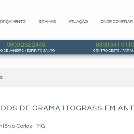
ORÇAMENTO
GRAMAS
ATUAÇÃO
ONDE COMPRAR
0800 282 2443
0800 941 011
IO DE JANEIRO / ESPÍRITO SANTO
CENTRO OESTE / PARA
AS
ADOS DE GRAMA ITOGRASS EM ANT
ntônio Carlos - MG