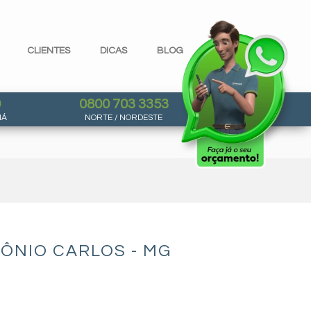
CLIENTES
DICAS
BLOG
0
0800 703 3353
NÁ
NORTE / NORDESTE
ÔNIO CARLOS - MG