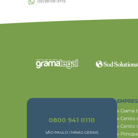
(32) 99109-3715
EMPRE
» Grama 
» Centro 
0800 941 0110
» Centro 
SÃO PAULO / MINAS GERAIS
» Princip