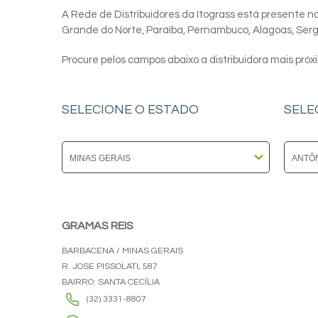
A Rede de Distribuidores da Itograss está presente nos
Grande do Norte, Paraíba, Pernambuco, Alagoas, Sergip
Procure pelos campos abaixo a distribuidora mais próx
SELECIONE O ESTADO
SELE
GRAMAS REIS
BARBACENA / MINAS GERAIS
R. JOSE PISSOLATI, 587
BAIRRO: SANTA CECÍLIA
(32) 3331-8807