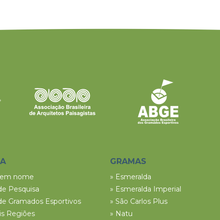
SA
GRAMAS
tem nome
» Esmeralda
de Pesquisa
» Esmeralda Imperial
de Gramados Esportivos
» São Carlos Plus
ais Regiões
» Natu