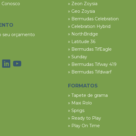
e Conosco
» Zeon Zoysia
» Geo Zoysia
» Bermudas Celebration
ENTO
» Celebration Hybrid
» NorthBridge
 o seu orçamento
» Latitude 36
» Bermudas TifEagle
» Sunday
» Bermudas Tifway 419
» Bermudas Tifdwarf
FORMATOS
» Tapete de grama
» Maxi Rolo
» Sprigs
» Ready to Play
» Play On Time