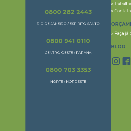
» Trabalh
» Contato
0800 282 2443
RIO DE JANEIRO / ESPÍRITO SANTO
ORÇAM
» Faça já
0800 941 0110
BLOG
CENTRO OESTE / PARANÁ
0800 703 3353
NORTE / NORDESTE