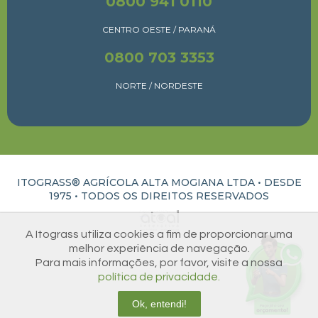
0800 941 0110
CENTRO OESTE / PARANÁ
0800 703 3353
NORTE / NORDESTE
ITOGRASS® AGRÍCOLA ALTA MOGIANA LTDA • DESDE
1975 •
TODOS OS DIREITOS RESERVADOS
ATUAL INTERATIVA | CRIAÇÃO E DESENVOLVIMENTO DE SITES EM RIBEIRÃO PRETO
A Itograss utiliza cookies a fim de proporcionar uma
melhor experiência de navegação.
Para mais informações, por favor, visite a nossa
política de privacidade.
Ok, entendi!