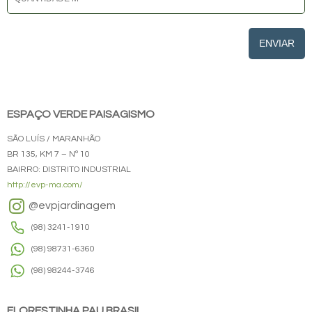
ENVIAR
ESPAÇO VERDE PAISAGISMO
SÃO LUÍS / MARANHÃO
BR 135, KM 7 – Nº 10
BAIRRO: DISTRITO INDUSTRIAL
http://evp-ma.com/
@evpjardinagem
(98) 3241-1910
(98) 98731-6360
(98) 98244-3746
FLORESTINHA PAU BRASIL