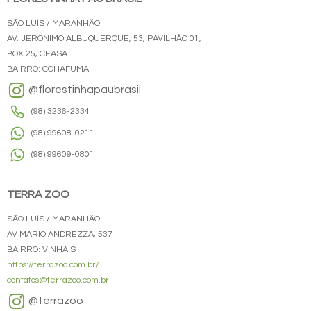
SÃO LUÍS / MARANHÃO
AV. JERONIMO ALBUQUERQUE, 53, PAVILHÃO 01,
BOX 25, CEASA
BAIRRO: COHAFUMA
@florestinhapaubrasil
(98) 3236-2334
(98) 99608-0211
(98) 99609-0801
TERRA ZOO
SÃO LUÍS / MARANHÃO
AV MARIO ANDREZZA, 537
BAIRRO: VINHAIS
https://terrazoo.com.br/
contatos@terrazoo.com.br
@terrazoo