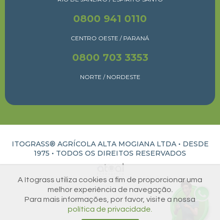
0800 941 0110
CENTRO OESTE / PARANÁ
0800 703 3353
NORTE / NORDESTE
ITOGRASS® AGRÍCOLA ALTA MOGIANA LTDA • DESDE
1975 •
TODOS OS DIREITOS RESERVADOS
ATUAL INTERATIVA | CRIAÇÃO E DESENVOLVIMENTO DE SITES EM RIBEIRÃO PRETO
A Itograss utiliza cookies a fim de proporcionar uma
melhor experiência de navegação.
Para mais informações, por favor, visite a nossa
política de privacidade.