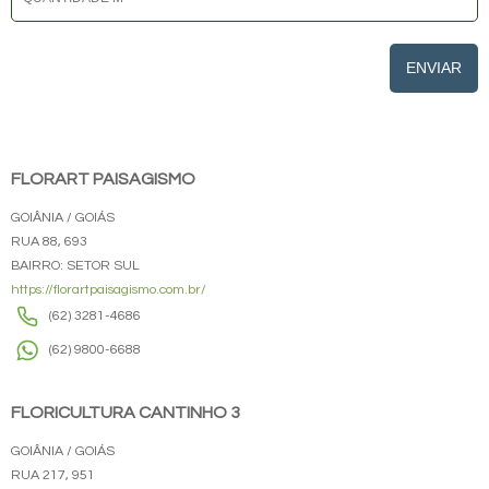
ENVIAR
FLORART PAISAGISMO
GOIÂNIA / GOIÁS
RUA 88, 693
BAIRRO: SETOR SUL
https://florartpaisagismo.com.br/
(62) 3281-4686
(62) 9800-6688
FLORICULTURA CANTINHO 3
GOIÂNIA / GOIÁS
RUA 217, 951