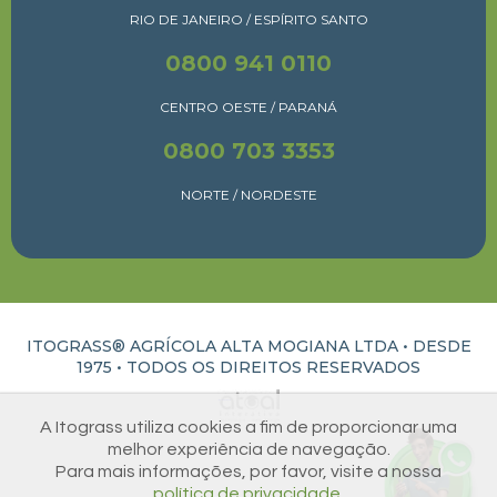
RIO DE JANEIRO / ESPÍRITO SANTO
0800 941 0110
CENTRO OESTE / PARANÁ
0800 703 3353
NORTE / NORDESTE
ITOGRASS® AGRÍCOLA ALTA MOGIANA LTDA • DESDE
1975 •
TODOS OS DIREITOS RESERVADOS
ATUAL INTERATIVA | CRIAÇÃO E DESENVOLVIMENTO DE SITES EM RIBEIRÃO PRETO
A Itograss utiliza cookies a fim de proporcionar uma
melhor experiência de navegação.
Para mais informações, por favor, visite a nossa
política de privacidade.