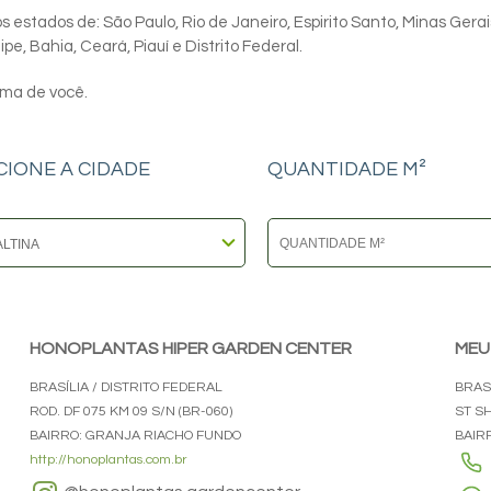
 estados de: São Paulo, Rio de Janeiro, Espirito Santo, Minas Gerai
e, Bahia, Ceará, Piauí e Distrito Federal.
ima de você.
CIONE A CIDADE
QUANTIDADE M²
HONOPLANTAS HIPER GARDEN CENTER
MEU
BRASÍLIA / DISTRITO FEDERAL
BRASÍ
ROD. DF 075 KM 09 S/N (BR-060)
ST S
BAIRRO: GRANJA RIACHO FUNDO
BAIR
http://honoplantas.com.br