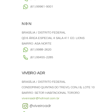
(61) 99961-9001
N & N
BRASÍLIA / DISTRITO FEDERAL
QD 6 ÁREA ESPECIAL 4 SALA 411 ED. LIONS
BAIRRO: ASA NORTE
(61) 9988-2620
(61) 99455-2285
VIVEIRO ADR
BRASÍLIA / DISTRITO FEDERAL
CONDOMINIO QUINTAS DO TREVO, CONJ B, LOTE 10
BAIRRO: SETOR HABITACIONAL TORORO
viveiroadr@hotmail.com.br
@viveiroadr