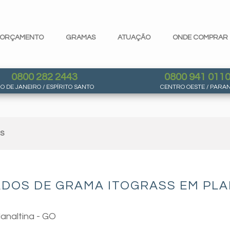
ORÇAMENTO
GRAMAS
ATUAÇÃO
ONDE COMPRAR
0800 282 2443
0800 941 011
IO DE JANEIRO / ESPÍRITO SANTO
CENTRO OESTE / PARA
AS
DOS DE GRAMA ITOGRASS EM PLA
analtina - GO