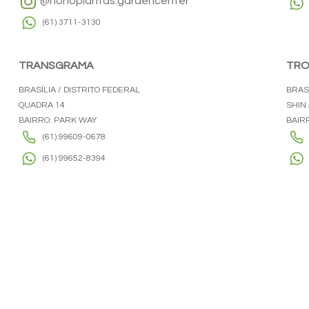
@honoplantas.gardencenter
(61) 3711-3130
TRANSGRAMA
TRO
BRASÍLIA / DISTRITO FEDERAL
BRASÍ
QUADRA 14
SHIN 
BAIRRO: PARK WAY
BAIR
(61) 99609-0678
(61) 99652-8394