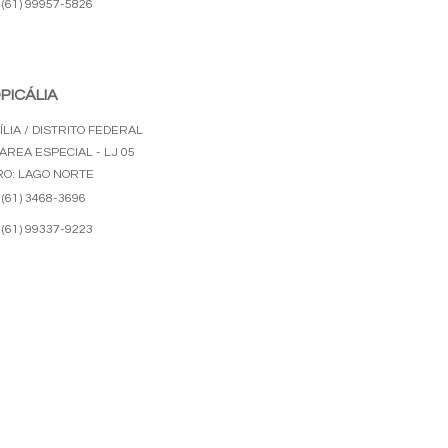
(61) 99957-5826
PICÁLIA
LIA / DISTRITO FEDERAL
AREA ESPECIAL - LJ 05
RO: LAGO NORTE
(61) 3468-3696
(61) 99337-9223