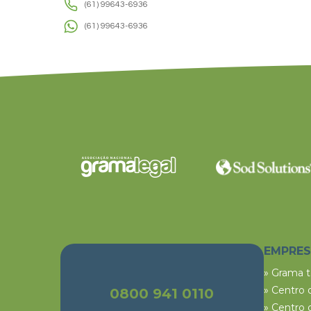
(61) 99643-6936
(61) 99643-6936
EMPRE
» Grama 
» Centro 
0800 941 0110
» Centro 