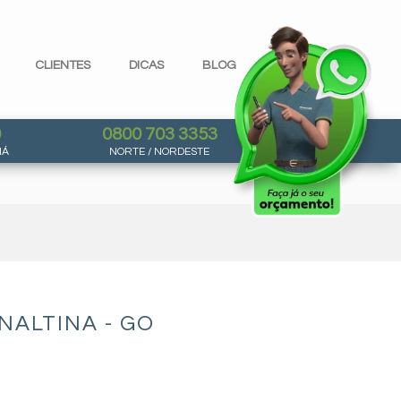
CLIENTES
DICAS
BLOG
0
0800 703 3353
NÁ
NORTE / NORDESTE
NALTINA - GO