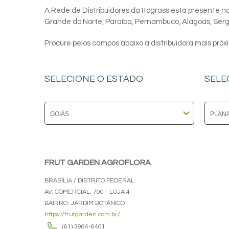
A Rede de Distribuidores da Itograss está presente nos
Grande do Norte, Paraíba, Pernambuco, Alagoas, Sergip
Procure pelos campos abaixo a distribuidora mais próx
SELECIONE O ESTADO
SELE
FRUT GARDEN AGROFLORA
BRASÍLIA / DISTRITO FEDERAL
AV. COMERCIAL, 700 - LOJA 4
BAIRRO: JARDIM BOTÂNICO
https://frutgarden.com.br/
(61) 3964-6401