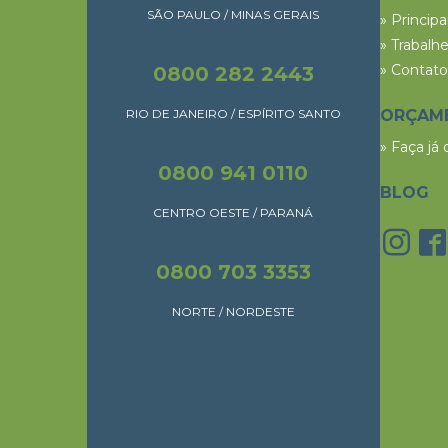
SÃO PAULO / MINAS GERAIS
» Princip
» Trabalh
» Contato
0800 282 2443
RIO DE JANEIRO / ESPÍRITO SANTO
ORÇAM
» Faça já
0800 941 0110
BLOG
CENTRO OESTE / PARANÁ
0800 703 3353
NORTE / NORDESTE