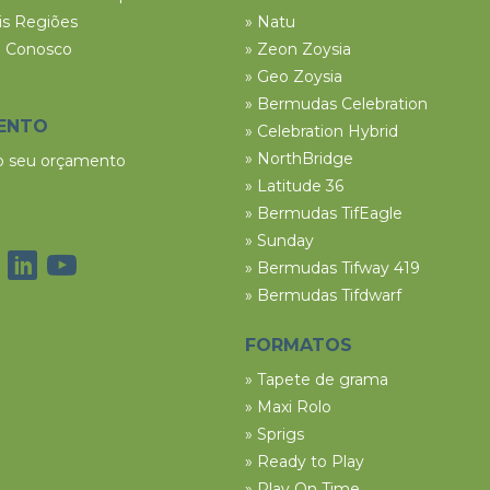
ais Regiões
» Natu
e Conosco
» Zeon Zoysia
» Geo Zoysia
» Bermudas Celebration
ENTO
» Celebration Hybrid
» NorthBridge
 o seu orçamento
» Latitude 36
» Bermudas TifEagle
» Sunday
» Bermudas Tifway 419
» Bermudas Tifdwarf
FORMATOS
» Tapete de grama
» Maxi Rolo
» Sprigs
» Ready to Play
» Play On Time