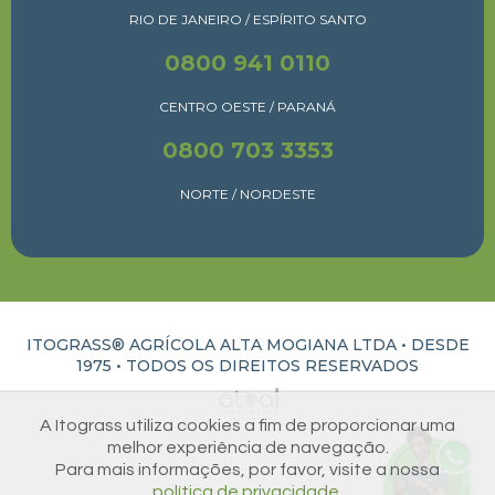
RIO DE JANEIRO / ESPÍRITO SANTO
0800 941 0110
CENTRO OESTE / PARANÁ
0800 703 3353
NORTE / NORDESTE
ITOGRASS® AGRÍCOLA ALTA MOGIANA LTDA • DESDE
1975 •
TODOS OS DIREITOS RESERVADOS
ATUAL INTERATIVA | CRIAÇÃO E DESENVOLVIMENTO DE SITES EM RIBEIRÃO PRETO
A Itograss utiliza cookies a fim de proporcionar uma
melhor experiência de navegação.
Para mais informações, por favor, visite a nossa
política de privacidade.