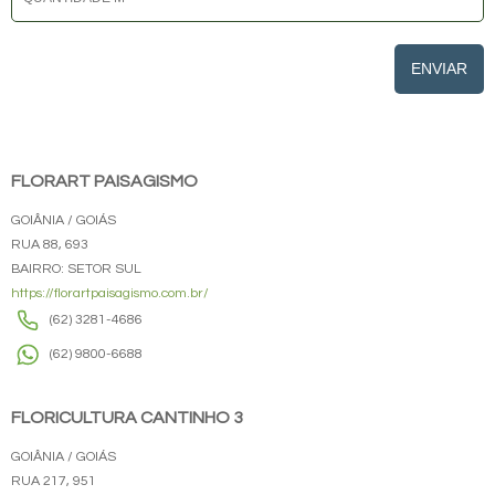
ENVIAR
FLORART PAISAGISMO
GOIÂNIA / GOIÁS
RUA 88, 693
BAIRRO: SETOR SUL
https://florartpaisagismo.com.br/
(62) 3281-4686
(62) 9800-6688
FLORICULTURA CANTINHO 3
GOIÂNIA / GOIÁS
RUA 217, 951