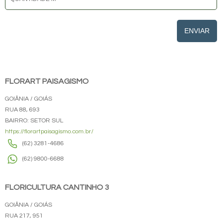
ENVIAR
FLORART PAISAGISMO
GOIÂNIA / GOIÁS
RUA 88, 693
BAIRRO: SETOR SUL
https://florartpaisagismo.com.br/
(62) 3281-4686
(62) 9800-6688
FLORICULTURA CANTINHO 3
GOIÂNIA / GOIÁS
RUA 217, 951