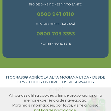
RIO DE JANEIRO / ESPÍRITO SANTO
0800 941 0110
CENTRO OESTE / PARANÁ
0800 703 3353
NORTE / NORDESTE
ITOGRASS® AGRÍCOLA ALTA MOGIANA LTDA • DESDE
1975 •
TODOS OS DIREITOS RESERVADOS
ATUAL INTERATIVA | CRIAÇÃO E DESENVOLVIMENTO DE SITES EM RIBEIRÃO PRETO
A Itograss utiliza cookies a fim de proporcionar uma
melhor experiência de navegação.
Para mais informações, por favor, visite a nossa
política de privacidade.