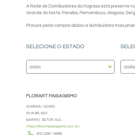
A Rede de Distribuidores da Itograss está presente nos
Grande do Norte, Paraíba, Pernambuco, Alagoas, Sergip
Procure pelos campos abaixo a distribuidora mais próx
SELECIONE O ESTADO
SELE
FLORART PAISAGISMO
GOIÂNIA / GOIÁS
RUA 88, 693
BAIRRO: SETOR SUL
https://florartpaisagismo.com.br/
(62) 3281-4686