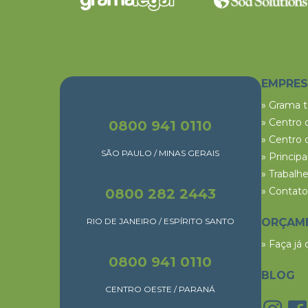
EMPRE
» Grama 
» Centro 
0800 941 0110
» Centro 
SÃO PAULO / MINAS GERAIS
» Princip
» Trabalh
» Contato
0800 282 2443
RIO DE JANEIRO / ESPÍRITO SANTO
ORÇAM
» Faça já
0800 941 0110
BLOG
CENTRO OESTE / PARANÁ