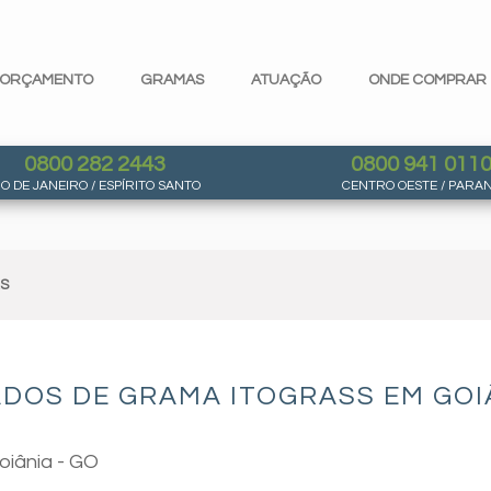
ORÇAMENTO
GRAMAS
ATUAÇÃO
ONDE COMPRAR
0800 282 2443
0800 941 011
IO DE JANEIRO / ESPÍRITO SANTO
CENTRO OESTE / PARA
AS
DOS DE GRAMA ITOGRASS EM GOIÂ
oiânia - GO