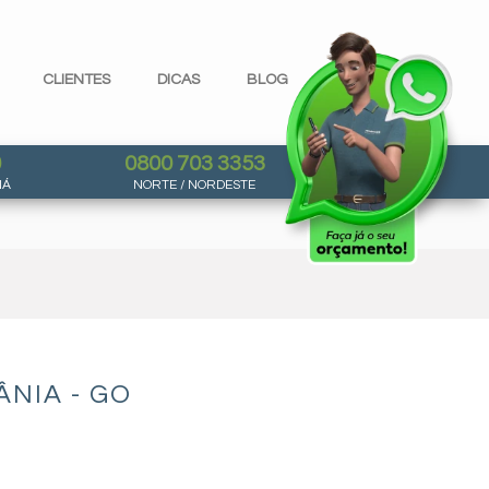
CLIENTES
DICAS
BLOG
0
0800 703 3353
NÁ
NORTE / NORDESTE
NIA - GO