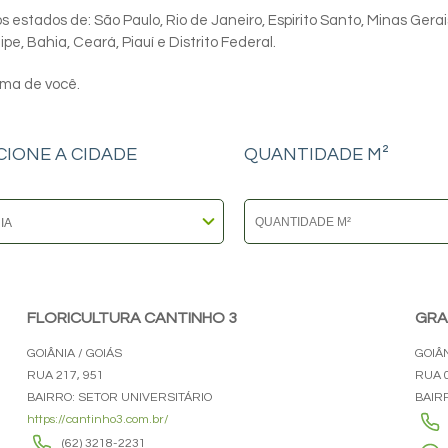
 estados de: São Paulo, Rio de Janeiro, Espirito Santo, Minas Gerai
e, Bahia, Ceará, Piauí e Distrito Federal.
ima de você.
CIONE A CIDADE
QUANTIDADE M²
FLORICULTURA CANTINHO 3
GRA
GOIÂNIA / GOIÁS
GOIÂN
RUA 217, 951
RUA 0
BAIRRO: SETOR UNIVERSITÁRIO
BAIR
https://cantinho3.com.br/
(62) 3218-2231