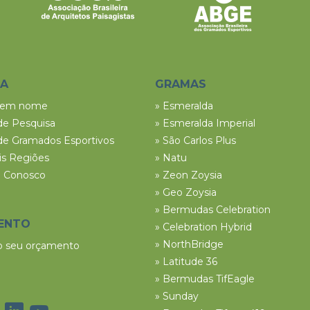
SA
GRAMAS
tem nome
» Esmeralda
de Pesquisa
» Esmeralda Imperial
de Gramados Esportivos
» São Carlos Plus
ais Regiões
» Natu
e Conosco
» Zeon Zoysia
» Geo Zoysia
» Bermudas Celebration
ENTO
» Celebration Hybrid
» NorthBridge
 o seu orçamento
» Latitude 36
» Bermudas TifEagle
» Sunday