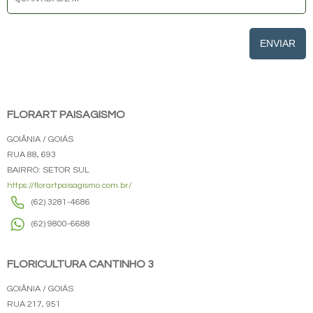
ENVIAR
FLORART PAISAGISMO
GOIÂNIA / GOIÁS
RUA 88, 693
BAIRRO: SETOR SUL
https://florartpaisagismo.com.br/
(62) 3281-4686
(62) 9800-6688
FLORICULTURA CANTINHO 3
GOIÂNIA / GOIÁS
RUA 217, 951