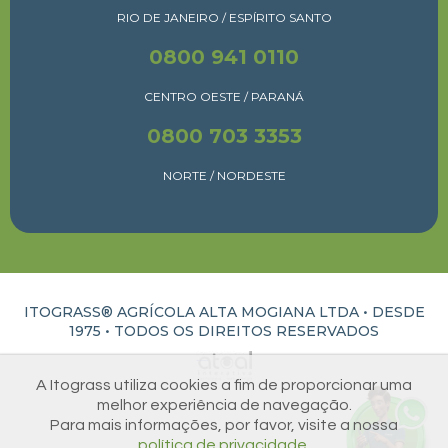
RIO DE JANEIRO / ESPÍRITO SANTO
0800 941 0110
CENTRO OESTE / PARANÁ
0800 703 3353
NORTE / NORDESTE
ITOGRASS® AGRÍCOLA ALTA MOGIANA LTDA • DESDE
1975 •
TODOS OS DIREITOS RESERVADOS
ATUAL INTERATIVA | CRIAÇÃO E DESENVOLVIMENTO DE SITES EM RIBEIRÃO PRETO
A Itograss utiliza cookies a fim de proporcionar uma
melhor experiência de navegação.
Para mais informações, por favor, visite a nossa
política de privacidade.