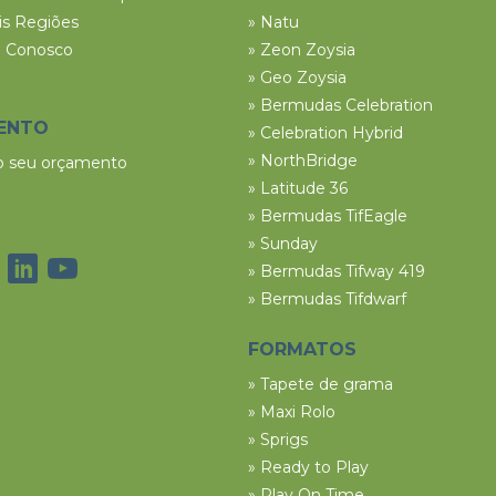
ais Regiões
» Natu
e Conosco
» Zeon Zoysia
» Geo Zoysia
» Bermudas Celebration
ENTO
» Celebration Hybrid
» NorthBridge
 o seu orçamento
» Latitude 36
» Bermudas TifEagle
» Sunday
» Bermudas Tifway 419
» Bermudas Tifdwarf
FORMATOS
» Tapete de grama
» Maxi Rolo
» Sprigs
» Ready to Play
» Play On Time