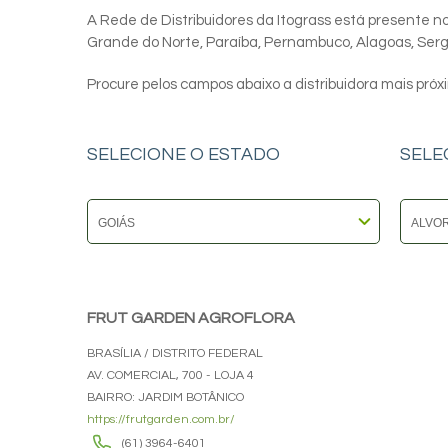
A Rede de Distribuidores da Itograss está presente nos
Grande do Norte, Paraíba, Pernambuco, Alagoas, Sergip
Procure pelos campos abaixo a distribuidora mais próx
SELECIONE O ESTADO
SELE
FRUT GARDEN AGROFLORA
BRASÍLIA / DISTRITO FEDERAL
AV. COMERCIAL, 700 - LOJA 4
BAIRRO: JARDIM BOTÂNICO
https://frutgarden.com.br/
(61) 3964-6401