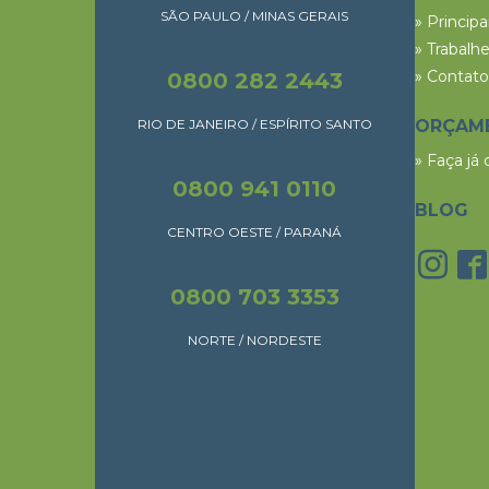
SÃO PAULO / MINAS GERAIS
» Princip
» Trabalh
» Contato
0800 282 2443
RIO DE JANEIRO / ESPÍRITO SANTO
ORÇAM
» Faça já
0800 941 0110
BLOG
CENTRO OESTE / PARANÁ
0800 703 3353
NORTE / NORDESTE