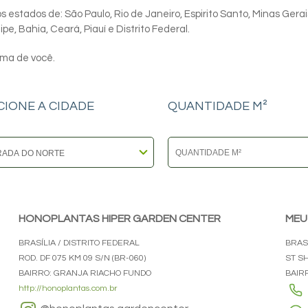
 estados de: São Paulo, Rio de Janeiro, Espirito Santo, Minas Gerai
e, Bahia, Ceará, Piauí e Distrito Federal.
ima de você.
CIONE A CIDADE
QUANTIDADE M²
HONOPLANTAS HIPER GARDEN CENTER
MEU
BRASÍLIA / DISTRITO FEDERAL
BRASÍ
ROD. DF 075 KM 09 S/N (BR-060)
ST S
BAIRRO: GRANJA RIACHO FUNDO
BAIR
http://honoplantas.com.br