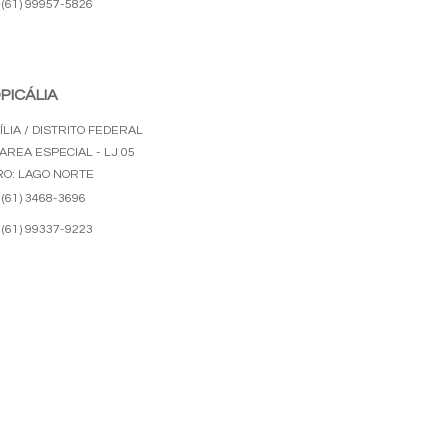
(61) 99957-5826
PICÁLIA
LIA / DISTRITO FEDERAL
AREA ESPECIAL - LJ 05
RO: LAGO NORTE
(61) 3468-3696
(61) 99337-9223