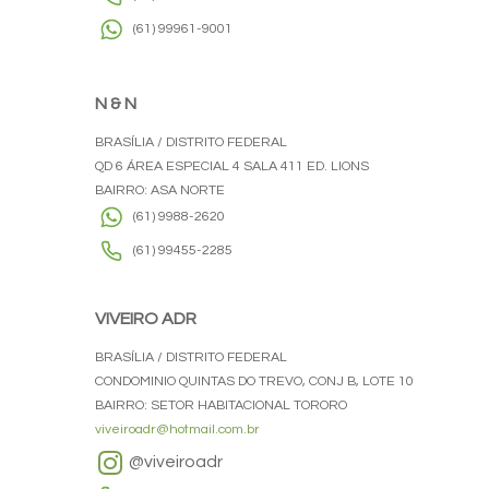
(61) 99961-9001
N & N
BRASÍLIA / DISTRITO FEDERAL
QD 6 ÁREA ESPECIAL 4 SALA 411 ED. LIONS
BAIRRO: ASA NORTE
(61) 9988-2620
(61) 99455-2285
VIVEIRO ADR
BRASÍLIA / DISTRITO FEDERAL
CONDOMINIO QUINTAS DO TREVO, CONJ B, LOTE 10
BAIRRO: SETOR HABITACIONAL TORORO
viveiroadr@hotmail.com.br
@viveiroadr