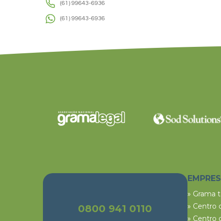
(61) 99643-6936
(61) 99643-6936
EMPRE
» Grama 
» Centro 
0800 941 0110
» Centro 