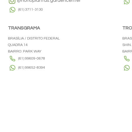
@honoplantas.gardencenter
(61) 3711-3130
TRANSGRAMA
TRO
BRASÍLIA / DISTRITO FEDERAL
BRASÍ
QUADRA 14
SHIN 
BAIRRO: PARK WAY
BAIR
(61) 99609-0678
(61) 99652-8394