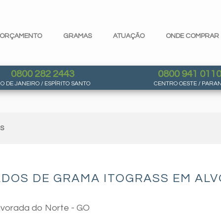
ORÇAMENTO
GRAMAS
ATUAÇÃO
ONDE COMPRAR
0800 282 2443
0800 941 011
IO DE JANEIRO / ESPÍRITO SANTO
CENTRO OESTE / PARA
AS
ADOS DE GRAMA ITOGRASS EM ALV
Alvorada do Norte - GO