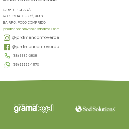
IGUATU / CEARÁ
ROD. IGUATU - ICÓ, KM 01
BAIRRO: POÇO COMPRIDO
jardimencantoverde@hotmail.com
@jardimencantoverde
@jardimencantoverde
(88) 3582-0808
(88) 99932-1570