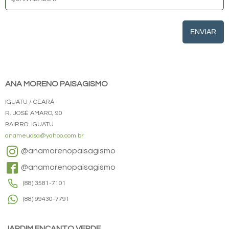
ENVIAR
ANA MORENO PAISAGISMO
IGUATU / CEARÁ
R. JOSÉ AMARO, 90
BAIRRO: IGUATU
anameudsa@yahoo.com.br
@anamorenopaisagismo
@anamorenopaisagismo
(88) 3581-7101
(88) 99430-7791
JARDIM ENCANTO VERDE