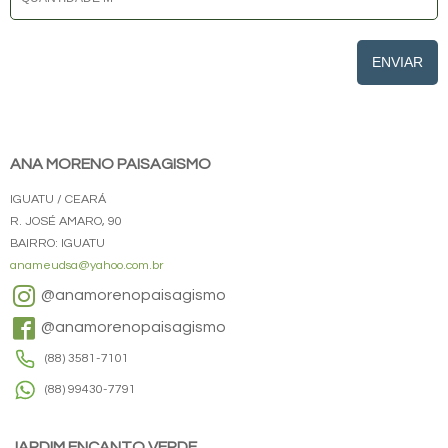
ENVIAR
ANA MORENO PAISAGISMO
IGUATU / CEARÁ
R. JOSÉ AMARO, 90
BAIRRO: IGUATU
anameudsa@yahoo.com.br
@anamorenopaisagismo
@anamorenopaisagismo
(88) 3581-7101
(88) 99430-7791
JARDIM ENCANTO VERDE