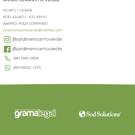
IGUATU / CEARÁ
ROD. IGUATU - ICÓ, KM 01
BAIRRO: POÇO COMPRIDO
jardimencantoverde@hotmail.com
@jardimencantoverde
@jardimencantoverde
(88) 3582-0808
(88) 99932-1570