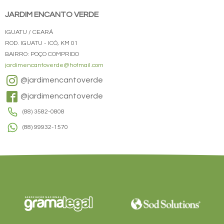
JARDIM ENCANTO VERDE
IGUATU / CEARÁ
ROD. IGUATU - ICÓ, KM 01
BAIRRO: POÇO COMPRIDO
jardimencantoverde@hotmail.com
@jardimencantoverde
@jardimencantoverde
(88) 3582-0808
(88) 99932-1570