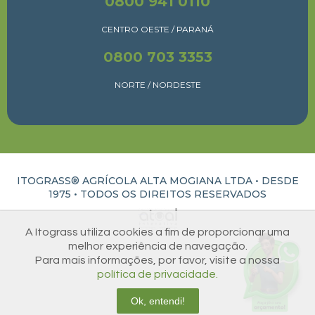
0800 941 0110
CENTRO OESTE / PARANÁ
0800 703 3353
NORTE / NORDESTE
ITOGRASS® AGRÍCOLA ALTA MOGIANA LTDA • DESDE
1975 •
TODOS OS DIREITOS RESERVADOS
ATUAL INTERATIVA | CRIAÇÃO E DESENVOLVIMENTO DE SITES EM RIBEIRÃO PRETO
A Itograss utiliza cookies a fim de proporcionar uma
melhor experiência de navegação.
Para mais informações, por favor, visite a nossa
política de privacidade.
Ok, entendi!