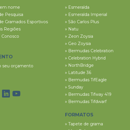
tem nome
» Esmeralda
de Pesquisa
» Esmeralda Imperial
de Gramados Esportivos
» São Carlos Plus
ais Regiões
» Natu
e Conosco
» Zeon Zoysia
» Geo Zoysia
» Bermudas Celebration
ENTO
» Celebration Hybrid
» NorthBridge
 o seu orçamento
» Latitude 36
» Bermudas TifEagle
» Sunday
» Bermudas Tifway 419
» Bermudas Tifdwarf
FORMATOS
» Tapete de grama