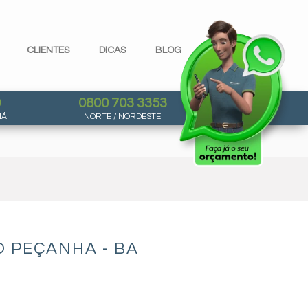
CLIENTES
DICAS
BLOG
0
0800 703 3353
NÁ
NORTE / NORDESTE
 PEÇANHA - BA