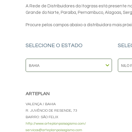
A Rede de Distribuidores da Itograss está presente nos
Grande do Norte, Paraíba, Pernambuco, Alagoas, Sergip
Procure pelos campos abaixo a distribuidora mais próx
SELECIONE O ESTADO
SELE
ARTEPLAN
VALENÇA / BAHIA
R. JUVÊNCIO DE RESENDE, 73
BAIRRO: SÃO FELIX
http://www.arteplanpaisagismo.com/
servicos@arteplanpaisagismo.com