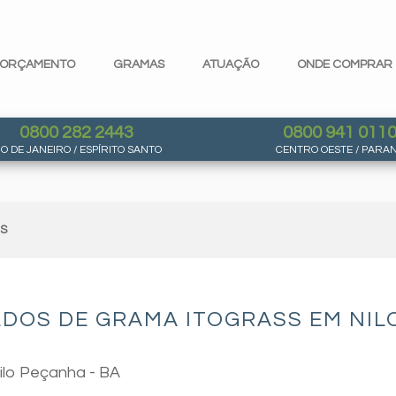
ORÇAMENTO
GRAMAS
ATUAÇÃO
ONDE COMPRAR
0800 282 2443
0800 941 011
IO DE JANEIRO / ESPÍRITO SANTO
CENTRO OESTE / PARA
AS
DOS DE GRAMA ITOGRASS EM NILO
ilo Peçanha - BA