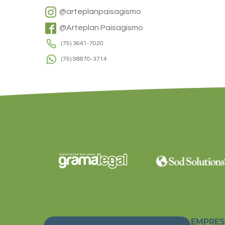
@arteplanpaisagismo
@Arteplan Paisagismo
(75) 3641-7020
(75) 98870-3714
EMPRE