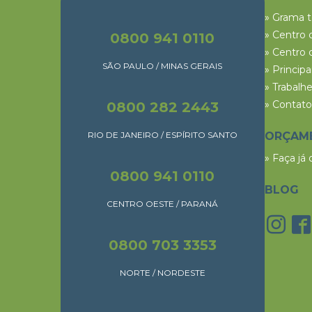
» Grama 
» Centro 
0800 941 0110
» Centro 
SÃO PAULO / MINAS GERAIS
» Princip
» Trabalh
» Contato
0800 282 2443
RIO DE JANEIRO / ESPÍRITO SANTO
ORÇAM
» Faça já
0800 941 0110
BLOG
CENTRO OESTE / PARANÁ
0800 703 3353
NORTE / NORDESTE