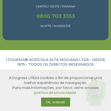
CENTRO OESTE / PARANÁ
0800 703 3353
NORTE / NORDESTE
ITOGRASS® AGRÍCOLA ALTA MOGIANA LTDA • DESDE
1975 •
TODOS OS DIREITOS RESERVADOS
ATUAL INTERATIVA | CRIAÇÃO E DESENVOLVIMENTO DE SITES EM RIBEIRÃO PRETO
A Itograss utiliza cookies a fim de proporcionar uma
melhor experiência de navegação.
Para mais informações, por favor, visite a nossa
política de privacidade.
Ok, entendi!