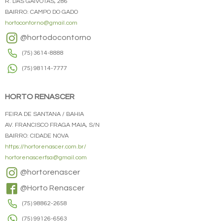
R. DAS GAIVOTAS, 286
BAIRRO: CAMPO DO GADO
hortocontorno@gmail.com
@hortodocontorno
(75) 3614-8888
(75) 98114-7777
HORTO RENASCER
FEIRA DE SANTANA / BAHIA
AV. FRANCISCO FRAGA MAIA, S/N
BAIRRO: CIDADE NOVA
https://hortorenascer.com.br/
hortorenascerfsa@gmail.com
@hortorenascer
@Horto Renascer
(75) 98862-2658
(75) 99126-6563