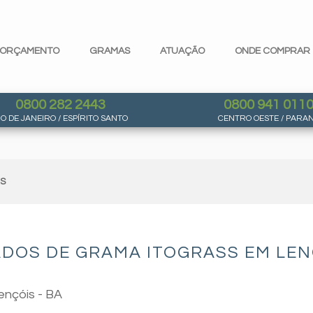
ORÇAMENTO
GRAMAS
ATUAÇÃO
ONDE COMPRAR
0800 282 2443
0800 941 011
IO DE JANEIRO / ESPÍRITO SANTO
CENTRO OESTE / PARA
AS
DOS DE GRAMA ITOGRASS EM LENÇ
ençóis - BA