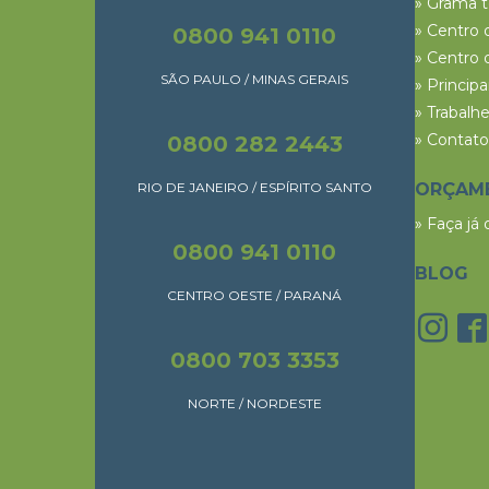
» Grama 
» Centro 
0800 941 0110
» Centro 
SÃO PAULO / MINAS GERAIS
» Princip
» Trabalh
» Contato
0800 282 2443
RIO DE JANEIRO / ESPÍRITO SANTO
ORÇAM
» Faça já
0800 941 0110
BLOG
CENTRO OESTE / PARANÁ
0800 703 3353
NORTE / NORDESTE