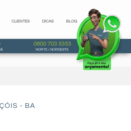
CLIENTES
DICAS
BLOG
0
0800 703 3353
NÁ
NORTE / NORDESTE
ÓIS - BA