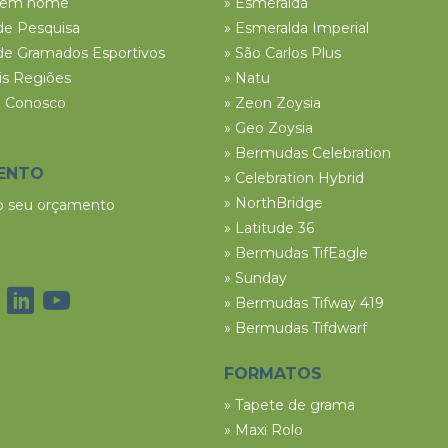
tem nome
» Esmeralda
de Pesquisa
» Esmeralda Imperial
de Gramados Esportivos
» São Carlos Plus
ais Regiões
» Natu
e Conosco
» Zeon Zoysia
» Geo Zoysia
» Bermudas Celebration
ENTO
» Celebration Hybrid
» NorthBridge
 o seu orçamento
» Latitude 36
» Bermudas TifEagle
» Sunday
» Bermudas Tifway 419
» Bermudas Tifdwarf
FORMATOS
» Tapete de grama
» Maxi Rolo