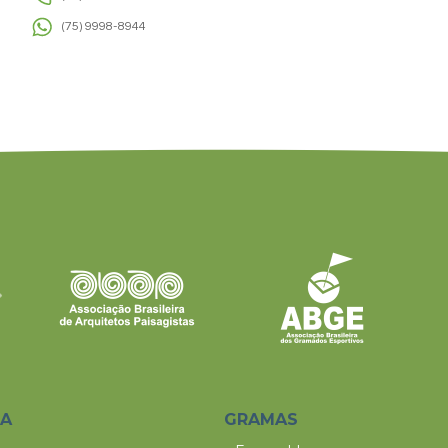
(75) 9998-8944
SA
GRAMAS