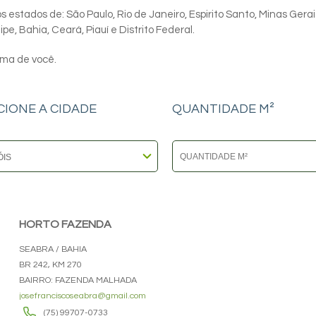
 estados de: São Paulo, Rio de Janeiro, Espirito Santo, Minas Gerai
e, Bahia, Ceará, Piauí e Distrito Federal.
ima de você.
CIONE A CIDADE
QUANTIDADE M²
HORTO FAZENDA
SEABRA / BAHIA
BR 242, KM 270
BAIRRO: FAZENDA MALHADA
josefranciscoseabra@gmail.com
(75) 99707-0733