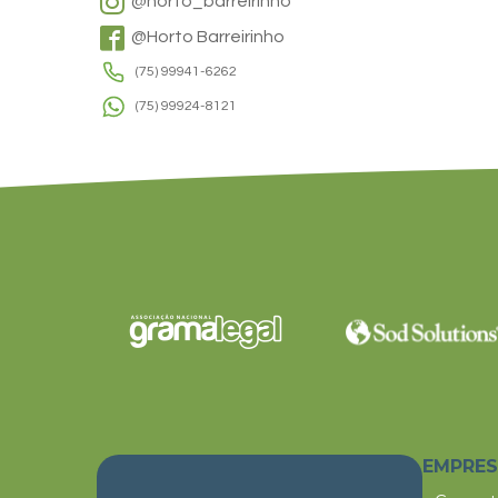
@horto_barreirinho
@Horto Barreirinho
(75) 99941-6262
(75) 99924-8121
EMPRE